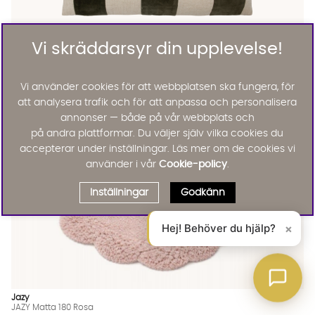
Vi skräddarsyr din upplevelse!
House Doctor
SONO Kuddfodral 40x60 Grön
KAMPANJ
395 :-
465 :-
Vi använder cookies för att webbplatsen ska fungera, för
Lägg til
att analysera trafik och för att anpassa och personalisera
annonser — både på vår webbplats och
på andra plattformar. Du väljer själv vilka cookies du
accepterar under inställningar. Läs mer om de cookies vi
använder i vår
Cookie-policy
.
Inställningar
Godkänn
Hej! Behöver du hjälp?
×
Jazy
JAZY Matta 180 Rosa