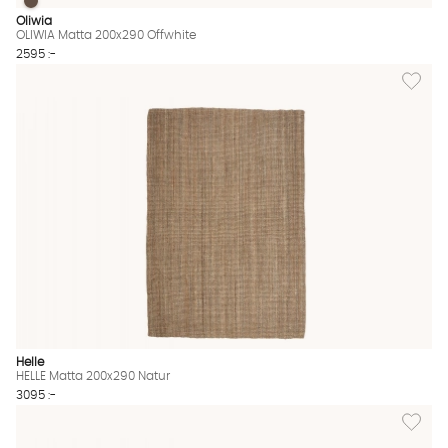
OLIWIA Matta 200x290 Offwhite
OLIWIA Matta 200x290 Offwhite Finns även i dessa färger:
Oliwia
OLIWIA Matta 200x290 Offwhite
2595 :-
Lägg til
Helle
HELLE Matta 200x290 Natur
3095 :-
Lägg til