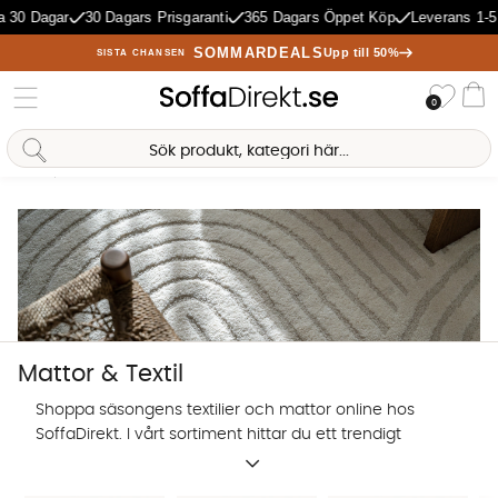
gar
30 Dagars Prisgaranti
365 Dagars Öppet Köp
Leverans 1-5 Dagar
SOMMARDEALS
Upp till 50%
SISTA CHANSEN
Önske
0
Va
Hem
Mattor & Textil
Antal träffar:
2515
Mattor & Textil
Shoppa säsongens textilier och mattor online hos
SoffaDirekt. I vårt sortiment hittar du ett trendigt
utbud av prydnadskuddar, mattor och andra textilier
Sofia Direkt
för hemmets alla rum.
AI-assistent