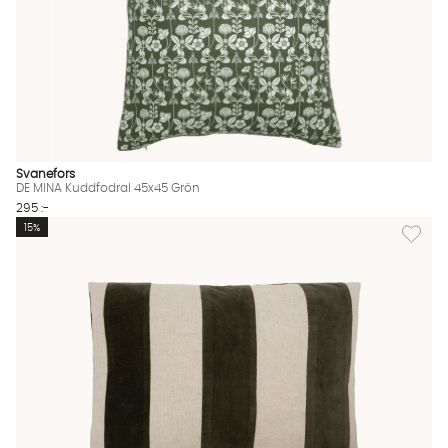
Svanefors
DE MINA Kuddfodral 45x45 Grön
295 :-
Lägg til
15%