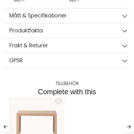
1895 :-
985 :-
integritetspolicy.
Jag godkänner att konversationen sparas
Starta chatten
Mått & Specifikationer
Produktfakta
Frakt & Returer
GPSR
TILLBEHÖR
Complete with this
Lägg till i önskelista: RIB Bänk 2-sits Bambu