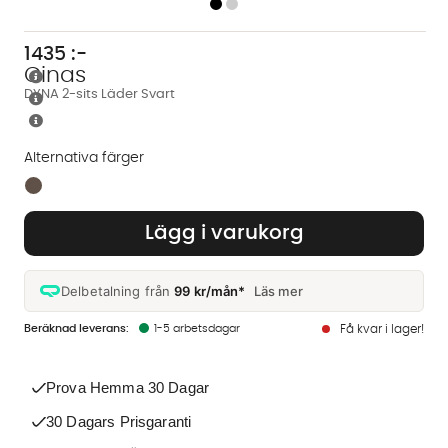
1435
:-
Cinas
DYNA 2-sits Läder Svart
Alternativa färger
Finns även i dessa färger:
Lägg i varukorg
Delbetalning från
99 kr/mån*
Läs mer
1-5 arbetsdagar
Få kvar i lager!
Prova Hemma 30 Dagar
30 Dagars Prisgaranti