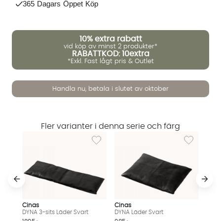
365 Dagars Öppet Köp
10%
extra rabatt
vid köp av minst 2 produkter*
RABATTKOD: 10extra
*Exkl. Fast lågt pris & Outlet
Handla nu, betala i slutet av oktober
Fler varianter i denna serie och färg
Lägg till i önskelista: DYNA 3-sits Läder Svart
Lägg till i ö
Vi använder AI för att svara på dina frågor. Konversationen
sparas i upp till 24 timmar för att kunna hjälpa dig. Vi delar
Cinas
Cinas
DYNA 3-sits Läder Svart
DYNA Läder Svart
inte dina uppgifter med tredje part. Läs mer i vår