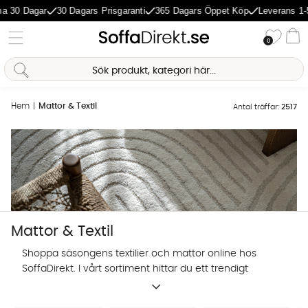
agar
30 Dagars Prisgaranti
365 Dagars Öppet Köp
Leverans 1-5 Dagar
Önske
0
Va
Hem
Mattor & Textil
Antal träffar:
2517
Mattor & Textil
Shoppa säsongens textilier och mattor online hos
SoffaDirekt. I vårt sortiment hittar du ett trendigt
utbud av prydnadskuddar, mattor och andra textilier
Sofia Direkt
för hemmets alla rum.
AI-assistent