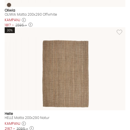
OLIWIA Matta 200x290 Offwhite
OLIWIA Matta 200x290 Offwhite Finns även i dessa färger:
Oliwia
OLIWIA Matta 200x290 Offwhite
KAMPANJ
1817 :-
2595 :-
Lägg til
30%
Helle
HELLE Matta 200x290 Natur
KAMPANJ
2167 :-
3095 :-