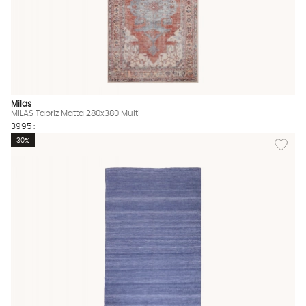
Milas
MILAS Tabriz Matta 280x380 Multi
3995 :-
Lägg til
30%