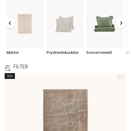
Mattor
Prydnadskuddar
Sovrumstextil
Ga
FILTER
Lägg til
30%