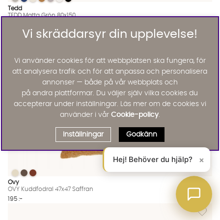
TEDD Matta Grön 80x150
TEDD Matta Grön 80x150
TEDD Matta Grön 80x150
TEDD Matta Grön 80x150
TEDD Matta Grön 80x150
TEDD Matta Grön 80x150
TEDD Matta Grön 80x150
TEDD Matta Grön 80x150 Finns även i dessa färger:
Tedd
TEDD Matta Grön 80x150
595 :-
Vi skräddarsyr din upplevelse!
Lägg til
Vi använder cookies för att webbplatsen ska fungera, för
att analysera trafik och för att anpassa och personalisera
annonser — både på vår webbplats och
på andra plattformar. Du väljer själv vilka cookies du
accepterar under inställningar. Läs mer om de cookies vi
använder i vår
Cookie-policy
.
Inställningar
Godkänn
Hej! Behöver du hjälp?
×
OVY Kuddfodral 47x47 Saffran
OVY Kuddfodral 47x47 Saffran
OVY Kuddfodral 47x47 Saffran
OVY Kuddfodral 47x47 Saffran Finns även i dessa färger:
Ovy
OVY Kuddfodral 47x47 Saffran
195 :-
Lägg til