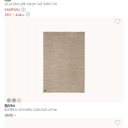
Lilja
LILJA Dra-på-lakan 140 Satin Vit
KAMPANJ
293 :-
345 :-
Lägg til
BJÖRKA Ullmatta 240x340 Linne
BJÖRKA Ullmatta 240x340 Linne
BJÖRKA Ullmatta 240x340 Linne
BJÖRKA Ullmatta 240x340 Linne Finns även i dessa färger:
Björka
BJÖRKA Ullmatta 240x340 Linne
3995 :-
Lägg til