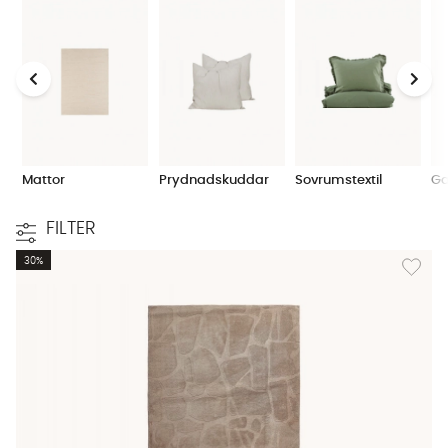
Mattor
Prydnadskuddar
Sovrumstextil
Ga
FILTER
Lägg til
30%