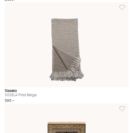
Lägg till
Sissela
SISSELA Pläd Beige
595 :-
Lägg til