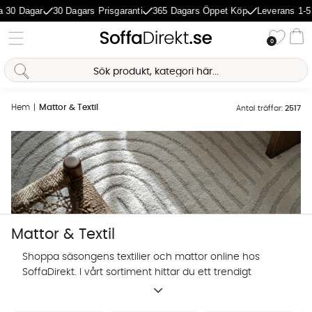
gar
30 Dagars Prisgaranti
365 Dagars Öppet Köp
Leverans 1-5 Dagar
Önske
0
Va
Hem
Mattor & Textil
Antal träffar:
2517
Mattor & Textil
Shoppa säsongens textilier och mattor online hos
SoffaDirekt. I vårt sortiment hittar du ett trendigt
utbud av prydnadskuddar, mattor och andra textilier
Sofia Direkt
för hemmets alla rum.
AI-assistent