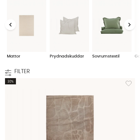
Mattor
Prydnadskuddar
Sovrumstextil
Ga
FILTER
Lägg til
30%