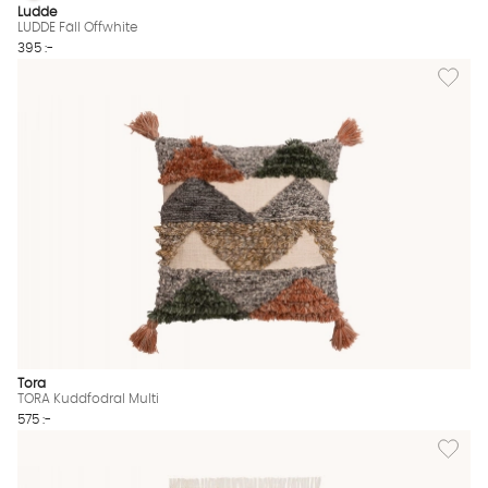
LUDDE Fäll Offwhite Finns även i dessa färger:
Ludde
LUDDE Fäll Offwhite
395 :-
Lägg til
Tora
TORA Kuddfodral Multi
575 :-
Lägg til