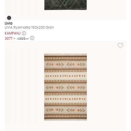
LIVIA Ryamatta 160x230 Grön
LIVIA Ryamatta 160x230 Grön Finns även i dessa färger:
Livia
LIVIA Ryamatta 160x230 Grön
KAMPANJ
3077 :-
4395 :-
Lägg til