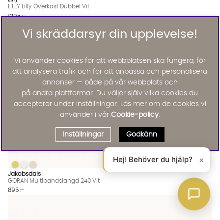
LILLY Lilly Överkast Dubbel Vit
1395 :-
Lägg til
Vi skräddarsyr din upplevelse!
Vi använder cookies för att webbplatsen ska fungera, för
att analysera trafik och för att anpassa och personalisera
annonser — både på vår webbplats och
på andra plattformar. Du väljer själv vilka cookies du
accepterar under inställningar. Läs mer om de cookies vi
använder i vår
Cookie-policy
.
Inställningar
Godkänn
Hej! Behöver du hjälp?
×
GÖRAN Multibandslängd 240 Vit
GÖRAN Multibandslängd 240 Vit
GÖRAN Multibandslängd 240 Vit
GÖRAN Multibandslängd 240 Vit Finns även i dessa färger:
Jakobsdals
GÖRAN Multibandslängd 240 Vit
895 :-
Lägg til