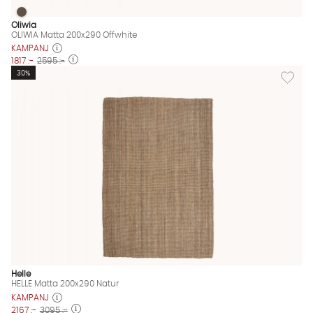
OLIWIA Matta 200x290 Offwhite
OLIWIA Matta 200x290 Offwhite Finns även i dessa färger:
Oliwia
OLIWIA Matta 200x290 Offwhite
KAMPANJ
1817 :-
2595 :-
Lägg til
30%
Helle
HELLE Matta 200x290 Natur
KAMPANJ
2167 :-
3095 :-