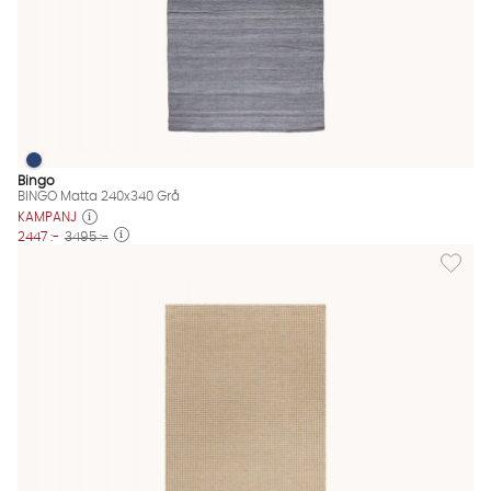
BINGO Matta 240x340 Grå
BINGO Matta 240x340 Grå Finns även i dessa färger:
Bingo
BINGO Matta 240x340 Grå
KAMPANJ
2447 :-
3495 :-
Lägg til