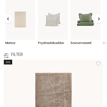
Mattor
Prydnadskuddar
Sovrumstextil
Ga
FILTER
Lägg til
30%