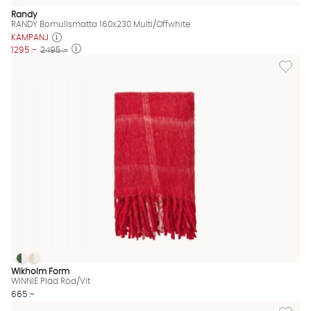
Randy
RANDY Bomullsmatta 160x230 Multi/Offwhite
KAMPANJ
1295 :-
2495 :-
Lägg till
WINNIE Pläd Röd/Vit
WINNIE Pläd Röd/Vit
WINNIE Pläd Röd/Vit Finns även i dessa färger:
Wikholm Form
WINNIE Pläd Röd/Vit
665 :-
Lägg til