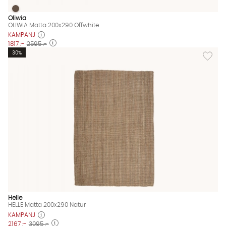
OLIWIA Matta 200x290 Offwhite
OLIWIA Matta 200x290 Offwhite Finns även i dessa färger:
Oliwia
OLIWIA Matta 200x290 Offwhite
KAMPANJ
1817 :-
2595 :-
Lägg til
30%
Helle
HELLE Matta 200x290 Natur
KAMPANJ
2167 :-
3095 :-