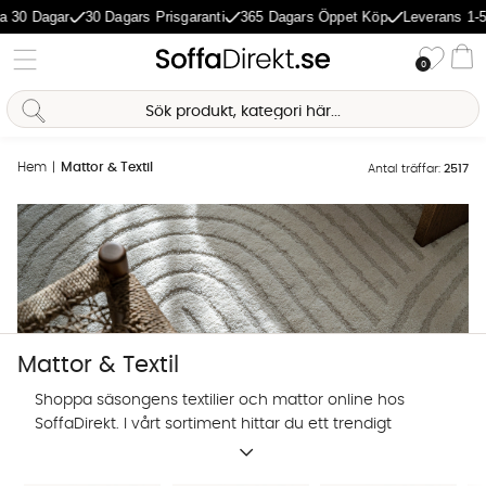
agar
30 Dagars Prisgaranti
365 Dagars Öppet Köp
Leverans 1-5 Dagar
Önske
0
Va
Hem
Mattor & Textil
Antal träffar:
2517
Mattor & Textil
Shoppa säsongens textilier och mattor online hos
SoffaDirekt. I vårt sortiment hittar du ett trendigt
utbud av prydnadskuddar, mattor och andra textilier
Sofia Direkt
för hemmets alla rum.
AI-assistent