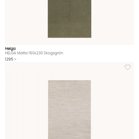
Helga
HELGA Matta 160x230 Skogsgrön
1295 :-
Lägg til