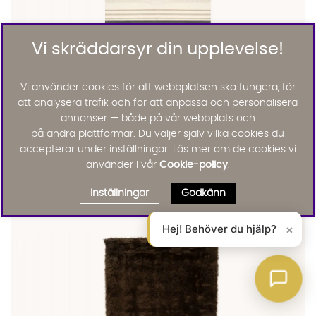
Vi skräddarsyr din upplevelse!
Vi använder cookies för att webbplatsen ska fungera, för
att analysera trafik och för att anpassa och personalisera
annonser — både på vår webbplats och
på andra plattformar. Du väljer själv vilka cookies du
accepterar under inställningar. Läs mer om de cookies vi
Svanefors
använder i vår
Cookie-policy
.
JACKIE Matta 200x300 Asfalt
KAMPANJ
Inställningar
Godkänn
2396 :-
2995 :-
Lägg til
Hej! Behöver du hjälp?
×