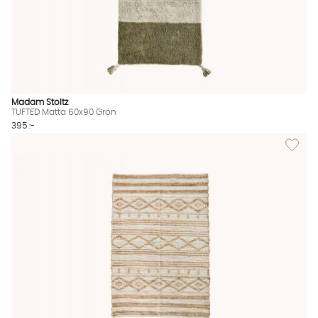
Madam Stoltz
TUFTED Matta 60x90 Grön
395 :-
Lägg til