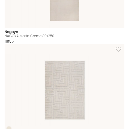
Nagoya
NAGOYA Matta Creme 80x250
1195 :-
Lägg til