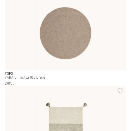
Yara
YARA Ullmatta 160 Linne
2195 :-
Lägg til