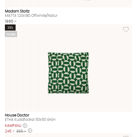
Madam Stoltz
MATTA 120x180 Offwhite/Natur
1995 :-
Lägg til
38%
Outlet
House Doctor
ETHA Kuddfodral 50x50 Grön
KAMPANJ
245 :-
395 :-
Lägg til