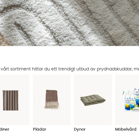
 vårt sortiment hittar du ett trendigt utbud av prydnadskuddar, m
diner
Plädar
Dynor
Möbelvård