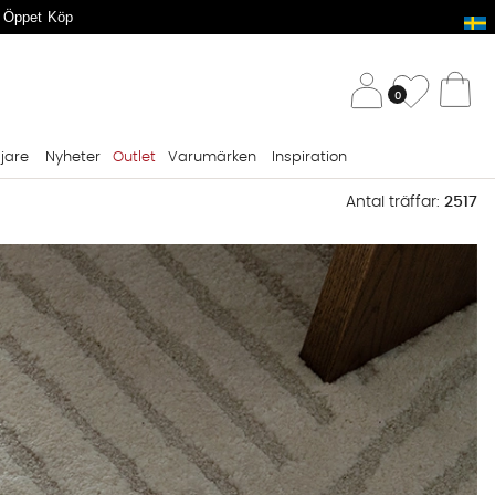
 Öppet Köp
/ 
Önskelis
0
Va
ljare
Nyheter
Outlet
Varumärken
Inspiration
Antal träffar:
2517