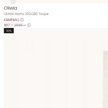
OLIWIA Matta 200x290 Taupe Finns även i dessa färger:
OLIWIA Matta 200x290 Taupe
Oliwia
OLIWIA Matta 200x290 Taupe
KAMPANJ
1817 :-
2595 :-
30%