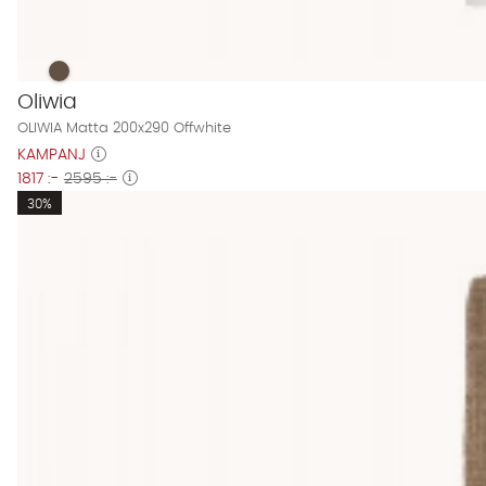
OLIWIA Matta 200x290 Offwhite Finns även i dessa färger:
OLIWIA Matta 200x290 Offwhite
Oliwia
OLIWIA Matta 200x290 Offwhite
KAMPANJ
1817 :-
2595 :-
30%