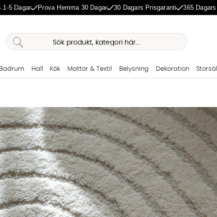
 1-5 Dagar
Prova Hemma 30 Dagar
30 Dagars Prisgaranti
365 Dagars
Badrum
Hall
Kök
Mattor & Textil
Belysning
Dekoration
Storsä