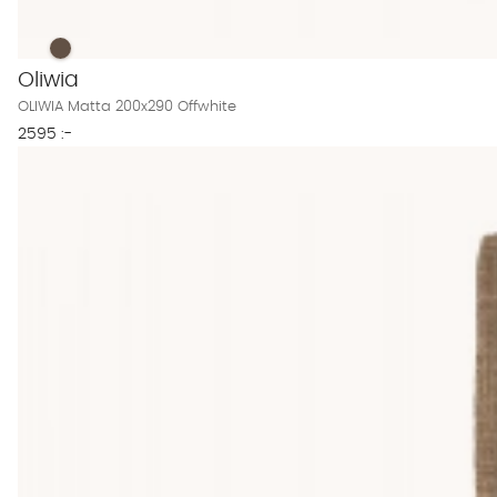
OLIWIA Matta 200x290 Offwhite Finns även i dessa färger:
OLIWIA Matta 200x290 Offwhite
Oliwia
OLIWIA Matta 200x290 Offwhite
2595 :-