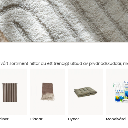
 vårt sortiment hittar du ett trendigt utbud av prydnadskuddar, m
diner
Plädar
Dynor
Möbelvård