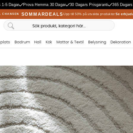
 1-5 Dagar
Prova Hemma 30 Dagar
30 Dagars Prisgaranti
365 Dagars
SOMMARDEALS
Upp till 50% på utvalda produkter
Se erbjud
A CHANSEN
plats
Badrum
Hall
Kök
Mattor & Textil
Belysning
Dekoration