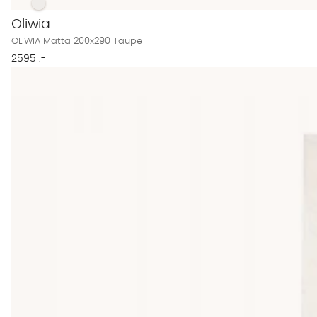
OLIWIA Matta 200x290 Taupe Finns även i dessa färger:
OLIWIA Matta 200x290 Taupe
Oliwia
OLIWIA Matta 200x290 Taupe
2595 :-