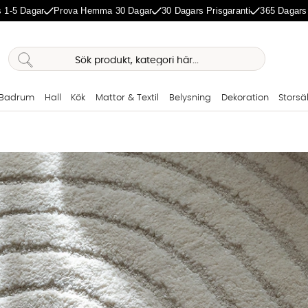
 1-5 Dagar
Prova Hemma 30 Dagar
30 Dagars Prisgaranti
365 Dagars
Badrum
Hall
Kök
Mattor & Textil
Belysning
Dekoration
Storsä