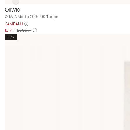
OLIWIA Matta 200x290 Taupe Finns även i dessa färger:
OLIWIA Matta 200x290 Taupe
Oliwia
OLIWIA Matta 200x290 Taupe
KAMPANJ
1817 :-
2595 :-
30%