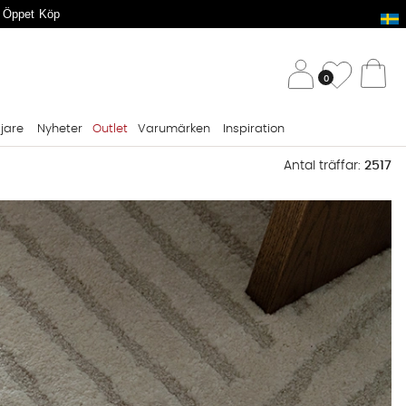
 Öppet Köp
/ 
Önskelis
0
Va
ljare
Nyheter
Outlet
Varumärken
Inspiration
Antal träffar:
2517