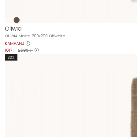
OLIWIA Matta 200x290 Offwhite Finns även i dessa färger:
OLIWIA Matta 200x290 Offwhite
Oliwia
OLIWIA Matta 200x290 Offwhite
KAMPANJ
1817 :-
2595 :-
30%