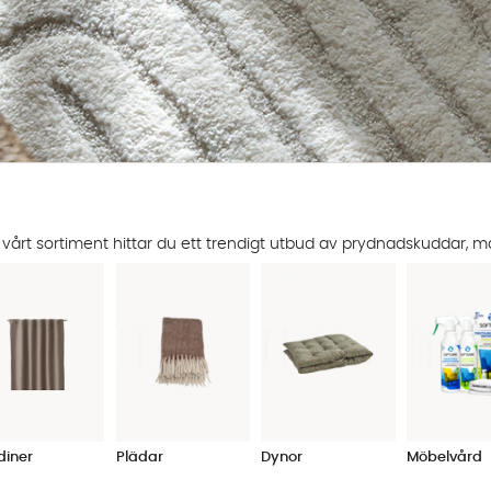
 vårt sortiment hittar du ett trendigt utbud av prydnadskuddar, m
diner
Plädar
Dynor
Möbelvård