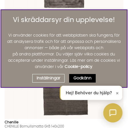
WILLE Matta 180x280 Antracit
WILLE Matta 180x280 Antracit
WILLE Matta 180x280 Antracit
WILLE Matta 180x280 Antracit
WILLE Matta 180x280 Antracit
WILLE Matta 180x280 Antracit Finns även i dessa färger:
Vi skräddarsyr din upplevelse!
Wille
WILLE Matta 180x280 Antracit
KAMPANJ
Vi använder cookies för att webbplatsen ska fungera, för
1537 :-
2195 :-
Lägg til
50%
att analysera trafik och för att anpassa och personalisera
Outlet
annonser — både på vår webbplats och
på andra plattformar. Du väljer själv vilka cookies du
accepterar under inställningar. Läs mer om de cookies vi
använder i vår
Cookie-policy
.
Inställningar
Godkänn
Hej! Behöver du hjälp?
×
Chenille
CHENILLE Bomullsmatta Grå 140x200