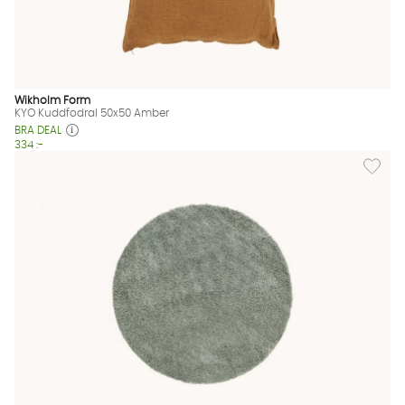
Wikholm Form
KYO Kuddfodral 50x50 Amber
BRA DEAL
334 :-
Lägg til