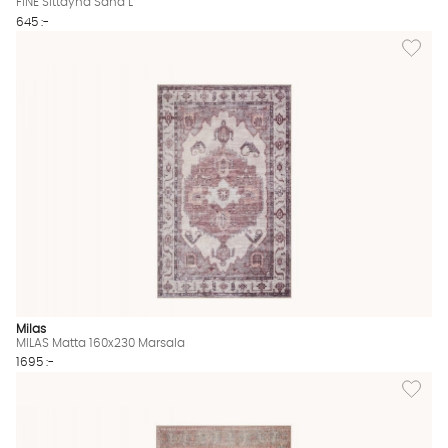
FINE Sittdyna Sand L
645 :-
Lägg til
Milas
MILAS Matta 160x230 Marsala
1695 :-
Lägg till