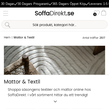
gar
30 Dagars Prisgaranti
365 Dagars Öppet Köp
Leverans 1-5 Dagar
Önske
0
Va
Hem
Mattor & Textil
Antal träffar:
2517
Mattor & Textil
Shoppa säsongens textilier och mattor online hos
SoffaDirekt. I vårt sortiment hittar du ett trendigt
utbud av prydnadskuddar, mattor och andra textilier
Sofia Direkt
för hemmets alla rum.
AI-assistent