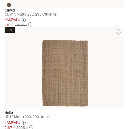
OLIWIA Matta 200x290 Offwhite
OLIWIA Matta 200x290 Offwhite Finns även i dessa färger:
Oliwia
OLIWIA Matta 200x290 Offwhite
KAMPANJ
1817 :-
2595 :-
Lägg til
30%
Helle
HELLE Matta 200x290 Natur
KAMPANJ
2167 :-
3095 :-