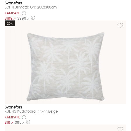
JOHN Ullmatta Grå 200x300cm Finns även i dessa färger:
Svanefors
JOHN Ullmatta Grå 200x300cm
KAMPANJ
3199 :-
3999 :-
Lägg til
20%
Svanefors
KULING Kuddfodral 44x44 Beige
KAMPANJ
316 :-
395 :-
Lägg til