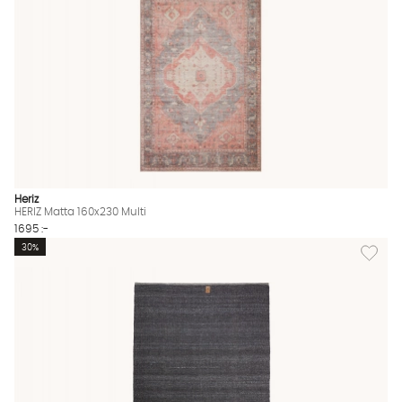
Heriz
HERIZ Matta 160x230 Multi
1695 :-
Lägg til
30%