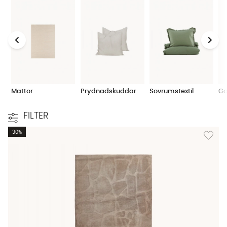
Mattor
Prydnadskuddar
Sovrumstextil
Ga
FILTER
Lägg til
30%