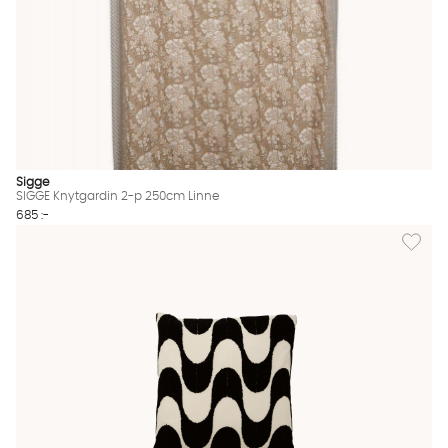
Sigge
SIGGE Knytgardin 2-p 250cm Linne
685 :-
Lägg til