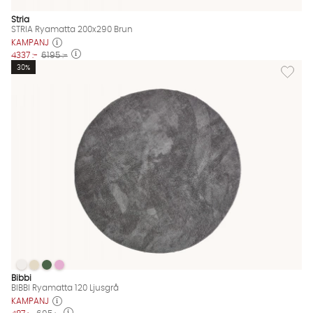
Stria
STRIA Ryamatta 200x290 Brun
KAMPANJ
4337 :-
6195 :-
Lägg till
30%
BIBBI Ryamatta 120 Ljusgrå
BIBBI Ryamatta 120 Ljusgrå
BIBBI Ryamatta 120 Ljusgrå
BIBBI Ryamatta 120 Ljusgrå
BIBBI Ryamatta 120 Ljusgrå Finns även i dessa färger:
Bibbi
BIBBI Ryamatta 120 Ljusgrå
KAMPANJ