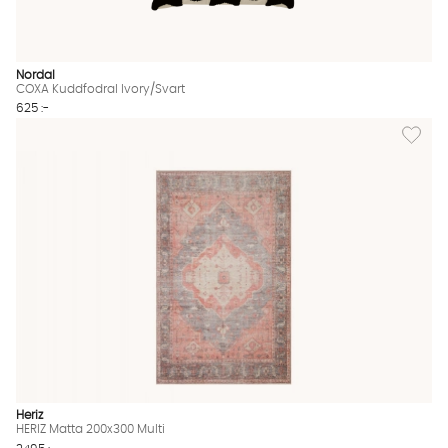
Nordal
COXA Kuddfodral Ivory/Svart
625 :-
Lägg til
Heriz
HERIZ Matta 200x300 Multi