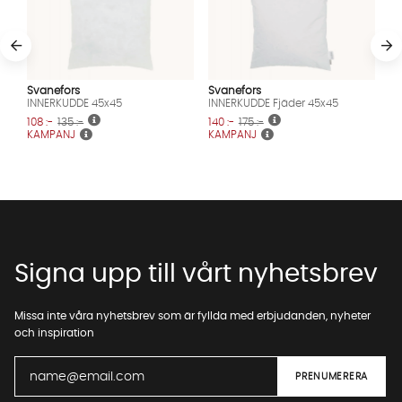
Svanefors
Svanefors
INNERKUDDE 45x45
INNERKUDDE Fjäder 45x45
108 :-
135 :-
140 :-
175 :-
KAMPANJ
KAMPANJ
Signa upp till vårt nyhetsbrev
Missa inte våra nyhetsbrev som är fyllda med erbjudanden, nyheter
och inspiration