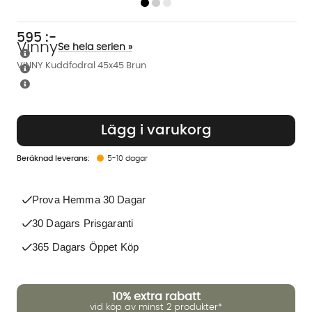
595
:-
Vinny
Se hela serien »
VINNY Kuddfodral 45x45 Brun
Lägg i varukorg
5-10 dagar
Prova Hemma 30 Dagar
30 Dagars Prisgaranti
365 Dagars Öppet Köp
10%
extra rabatt
vid köp av minst 2 produkter*