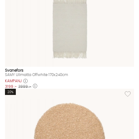
Svanefors
SAMY Ullmatta Offwhite 170x240cm
KAMPANJ
3199 :-
3999 :-
Lägg til
20%