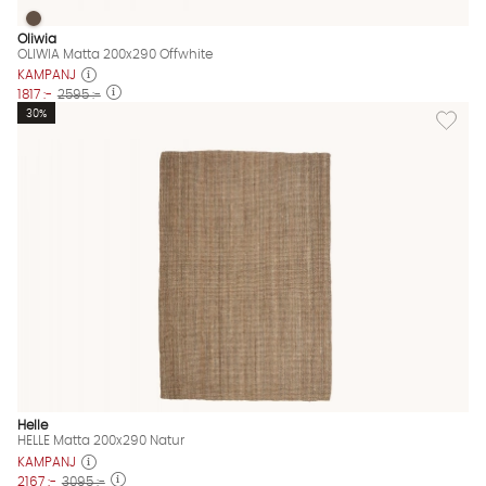
OLIWIA Matta 200x290 Offwhite
OLIWIA Matta 200x290 Offwhite Finns även i dessa färger:
Oliwia
OLIWIA Matta 200x290 Offwhite
KAMPANJ
1817 :-
2595 :-
Lägg til
30%
Helle
HELLE Matta 200x290 Natur
KAMPANJ
2167 :-
3095 :-