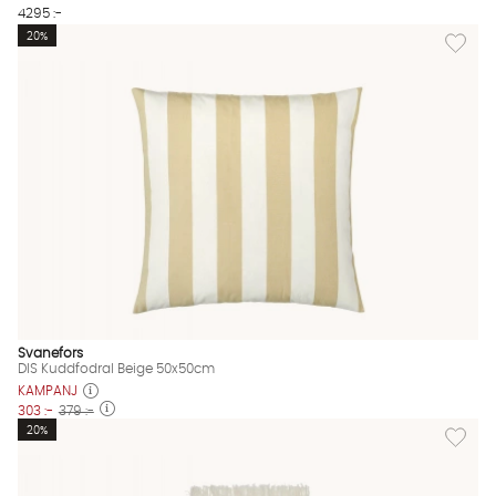
4295 :-
Lägg til
20%
Svanefors
DIS Kuddfodral Beige 50x50cm
KAMPANJ
303 :-
379 :-
Lägg til
20%