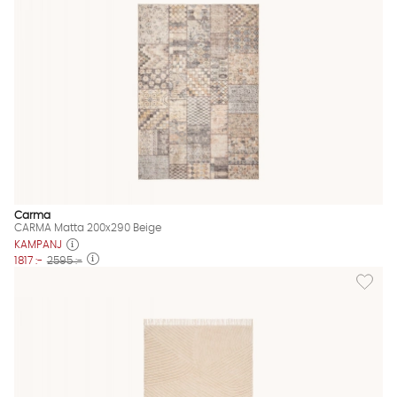
Carma
CARMA Matta 200x290 Beige
KAMPANJ
1817 :-
2595 :-
Lägg ti