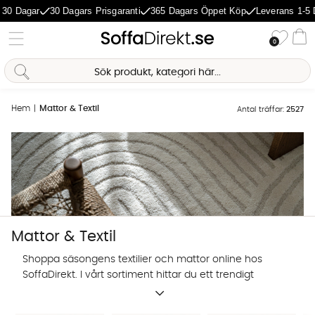
ar
30 Dagars Prisgaranti
365 Dagars Öppet Köp
Leverans 1-5 Dagar
Önske
0
Va
Hem
Mattor & Textil
Antal träffar:
2527
Mattor & Textil
Shoppa säsongens textilier och mattor online hos
SoffaDirekt. I vårt sortiment hittar du ett trendigt
utbud av prydnadskuddar, mattor och andra textilier
Sofia Direkt
för hemmets alla rum.
AI-assistent