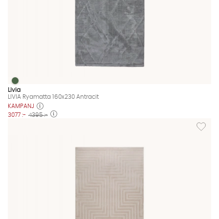
LIVIA Ryamatta 160x230 Antracit
LIVIA Ryamatta 160x230 Antracit Finns även i dessa färger:
Livia
LIVIA Ryamatta 160x230 Antracit
KAMPANJ
3077 :-
4395 :-
Lägg til