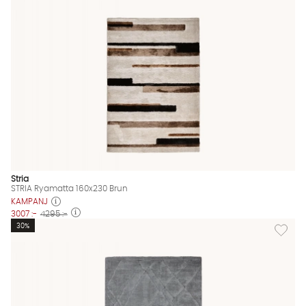
Stria
STRIA Ryamatta 160x230 Brun
KAMPANJ
3007 :-
4295 :-
Lägg til
30%