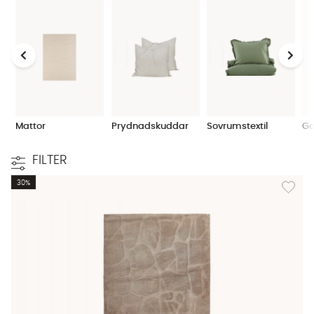
Mattor
Prydnadskuddar
Sovrumstextil
Ga
FILTER
Lägg til
30%