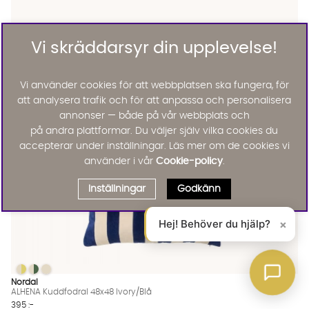
Nordal
Vi skräddarsyr din upplevelse!
FURUD Kuddfodral Ivory/Röd
625 :-
Lägg til
Vi använder cookies för att webbplatsen ska fungera, för
att analysera trafik och för att anpassa och personalisera
annonser — både på vår webbplats och
på andra plattformar. Du väljer själv vilka cookies du
accepterar under inställningar. Läs mer om de cookies vi
använder i vår
Cookie-policy
.
Inställningar
Godkänn
Hej! Behöver du hjälp?
×
ALHENA Kuddfodral 48x48 Ivory/Blå
ALHENA Kuddfodral 48x48 Ivory/Blå
ALHENA Kuddfodral 48x48 Ivory/Blå
ALHENA Kuddfodral 48x48 Ivory/Blå Finns även i dessa färger:
Nordal
ALHENA Kuddfodral 48x48 Ivory/Blå
395 :-