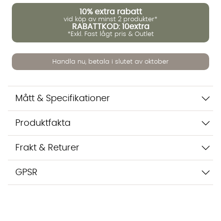
10%
extra rabatt
vid köp av minst 2 produkter*
RABATTKOD: 10extra
*Exkl. Fast lågt pris & Outlet
Vi använder AI för att svara på dina frågor. Konversationen
sparas i upp till 24 timmar för att kunna hjälpa dig. Vi delar
inte dina uppgifter med tredje part. Läs mer i vår
Handla nu, betala i slutet av oktober
integritetspolicy.
Jag godkänner att konversationen sparas
Starta chatten
Mått & Specifikationer
Produktfakta
Frakt & Returer
GPSR