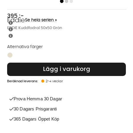
395
:-
Eddie
Se hela serien »
EDDIE Kuddfodral 50x50 Grön
Alternativa färger
Finns även i dessa färger:
Lägg i varukorg
2-4 veckor
Prova Hemma 30 Dagar
30 Dagars Prisgaranti
365 Dagars Öppet Köp