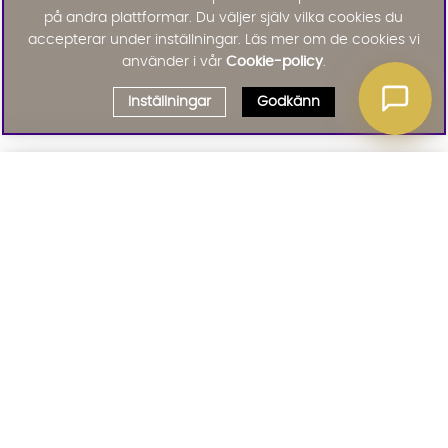
på andra plattformar. Du väljer själv vilka cookies du
accepterar under inställningar. Läs mer om de cookies vi
använder i vår
Cookie-policy
.
Inställningar
Godkänn
Välj delbetalning
Qliro
· Fast månadsbelopp
Signa upp till vårt nyhetsbrev
Produktpris
Missa inte våra nyhetsbrev som är fyllda med erbjudanden, nyheter
och inspiration
Representativt exempel
Att låna kostar pengar!
01. INFORMATION
Om du inte kan betala tillbaka skulden i tid
riskerar du en betalningsanmärkning. Det kan