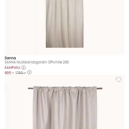
Sanna
SANNA Multibandsgardin Offwhite 280
KAMPANJ
895 :-
1795 :-
Lägg til