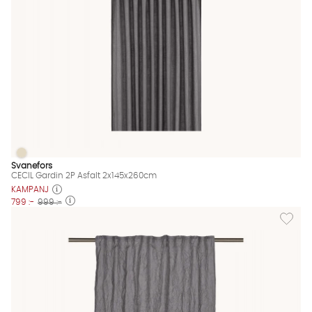
CECIL Gardin 2P Asfalt 2x145x260cm
CECIL Gardin 2P Asfalt 2x145x260cm Finns även i dessa färger:
Svanefors
CECIL Gardin 2P Asfalt 2x145x260cm
KAMPANJ
799 :-
999 :-
Lägg til