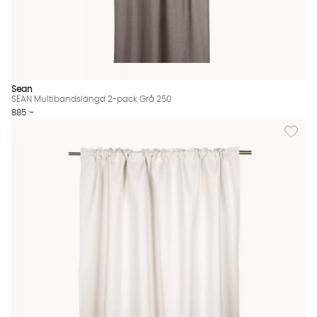
Sean
SEAN Multibandslängd 2-pack Grå 250
885 :-
Lägg til