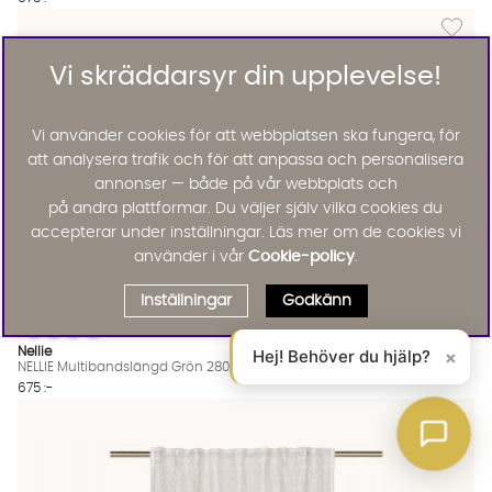
Lägg til
Vi skräddarsyr din upplevelse!
Vi använder cookies för att webbplatsen ska fungera, för
att analysera trafik och för att anpassa och personalisera
annonser — både på vår webbplats och
på andra plattformar. Du väljer själv vilka cookies du
accepterar under inställningar. Läs mer om de cookies vi
använder i vår
Cookie-policy
.
Inställningar
Godkänn
NELLIE Multibandslängd Grön 280
NELLIE Multibandslängd Grön 280
NELLIE Multibandslängd Grön 280
NELLIE Multibandslängd Grön 280
NELLIE Multibandslängd Grön 280 Finns även i dessa färger:
Nellie
Hej! Behöver du hjälp?
×
NELLIE Multibandslängd Grön 280
675 :-
Lägg til