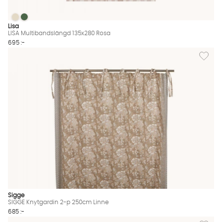
LISA Multibandslängd 135x280 Rosa
LISA Multibandslängd 135x280 Rosa
LISA Multibandslängd 135x280 Rosa Finns även i dessa färger:
Lisa
LISA Multibandslängd 135x280 Rosa
695 :-
Lägg til
Sigge
SIGGE Knytgardin 2-p 250cm Linne
685 :-
Lägg til