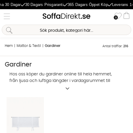
agar
30 Dagars Prisgaranti
365 Dagars Öppet Köp
Leverans 1-5 Daga
Önske
0
Va
Hem
Mattor & Textil
Gardiner
Antal träffar:
216
Gardiner
Hos oss köper du gardiner online till hela hemmet,
från ljusa och luftiga längder i vardagsrummet till
mörkläggningsgardiner i sovrummet. Snygga
gardiner ramar in fönstret, dämpar ljus och ljud och
ger rummet en mjukare och mer ombonad känsla.
Många modeller säljs som praktiskt gardiner 2-pack.
Olika typer av gardiner
Sofia Direkt
I sortimentet hittar du flera typer av gardiner för olika
AI-assistent