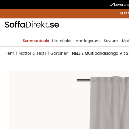
Leverans
SIST
Sommardeals
Utemöbler
Vardagsrum
Sovrum
Mat
Hem
Mattor & Textil
Gardiner
NELLIE Multibandslängd Vit 
Produktbilder NELLIE Multibandslängd Vit 250