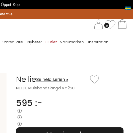
 Öppet Köp
andet
/ 
Önskelis
0
Va
Storsäljare
Nyheter
Outlet
Varumärken
Inspiration
Lägg till i önskelista: N
Nellie
Se hela serien »
NELLIE Multibandslängd Vit 250
595
:-