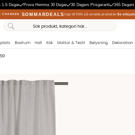
 1-5 Dagar
Prova Hemma 30 Dagar
30 Dagars Prisgaranti
365 Dagars
SOMMARDEALS
Upp till 50% på utvalda produkter
Se erbjud
A CHANSEN
plats
Badrum
Hall
Kök
Mattor & Textil
Belysning
Dekoration
250