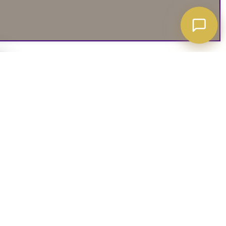
A ATT VETA
03. SOCIALA MEDIER
iates
Instagram
soffguide
Facebook
iepolicy
Pinterest
R
TikTok
 rätt soffa