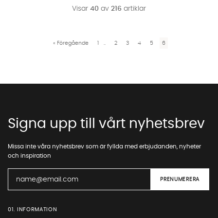
Visar
40
av
216
artiklar
«
Föregående
1
..
2
3
4
5
6
Signa upp till vårt nyhetsbrev
Missa inte våra nyhetsbrev som är fyllda med erbjudanden, nyheter
och inspiration
01. INFORMATION