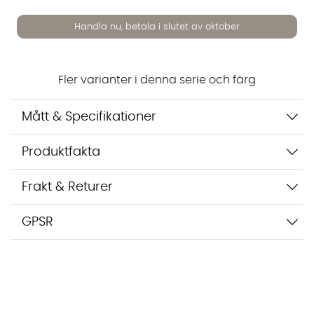
Vi använder AI för att svara på dina frågor. Konversationen
Handla nu, betala i slutet av oktober
sparas i upp till 24 timmar för att kunna hjälpa dig. Vi delar
inte dina uppgifter med tredje part. Läs mer i vår
integritetspolicy.
Jag godkänner att konversationen sparas
Fler varianter i denna serie och färg
Starta chatten
Mått & Specifikationer
Produktfakta
Frakt & Returer
GPSR