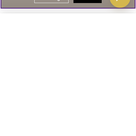
Välj delbetalning
Qliro
· Fast månadsbelopp
Signa upp till vårt nyhetsbrev
Produktpris
Missa inte våra nyhetsbrev som är fyllda med erbjudanden, nyheter
och inspiration
Representativt exempel
Att låna kostar pengar!
01. INFORMATION
Om du inte kan betala tillbaka skulden i tid
riskerar du en betalningsanmärkning. Det kan
leda till svårigheter att få hyra bostad,
teckna abonnemang och få nya lån. För stöd,
02. BRA ATT VETA
vänd dig till budget- och skuldrådgivningen i
din kommun. Kontaktuppgifter finns på
konsumentverket.se
.
Läs och lämna kundomdömen: