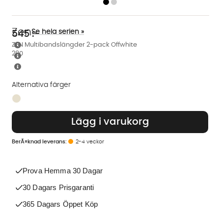
Zen
Se hela serien »
545
:-
ZEN Multibandslängder 2-pack Offwhite
280
Alternativa färger
Finns även i dessa färger:
Lägg i varukorg
2-4 veckor
Prova Hemma 30 Dagar
30 Dagars Prisgaranti
365 Dagars Öppet Köp