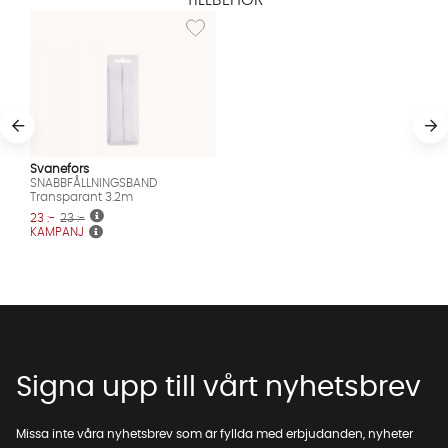
Lägg till i önskelista: SNABBFÅLLNINGSBAND
Svanefors
SNABBFÅLLNINGSBAND
Transparant 3.2m
23 :-
23 :-
KAMPANJ
Signa upp till vårt nyhetsbrev
Missa inte våra nyhetsbrev som är fyllda med erbjudanden, nyheter