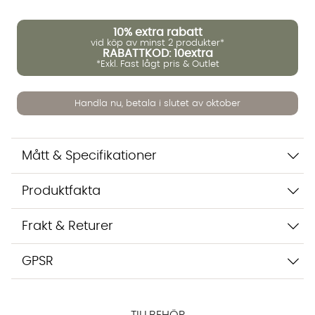
10%
extra rabatt
vid köp av minst 2 produkter*
RABATTKOD: 10extra
*Exkl. Fast lågt pris & Outlet
Handla nu, betala i slutet av oktober
Mått & Specifikationer
Vi använder AI för att svara på dina frågor. Konversationen
Produktfakta
sparas i upp till 24 timmar för att kunna hjälpa dig. Vi delar
inte dina uppgifter med tredje part. Läs mer i vår
integritetspolicy.
Frakt & Returer
Jag godkänner att konversationen sparas
Starta chatten
GPSR
TILLBEHÖR