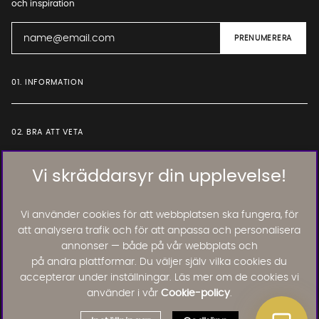
och inspiration
01. INFORMATION
02. BRA ATT VETA
Vi skräddarsyr din upplevelse!
Läs och lämna kundomdömen:
Vi använder cookies för att webbplatsen ska fungera, för
att analysera trafik och för att anpassa och personalisera
annonser — både på vår webbplats och
på andra plattformar. Du väljer själv vilka cookies du
accepterar under inställningar. Läs mer om de cookies vi
använder i vår
Cookie-policy
.