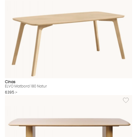
Cinas
ELVO Matbord 180 Natur
6395 :-
Lägg til