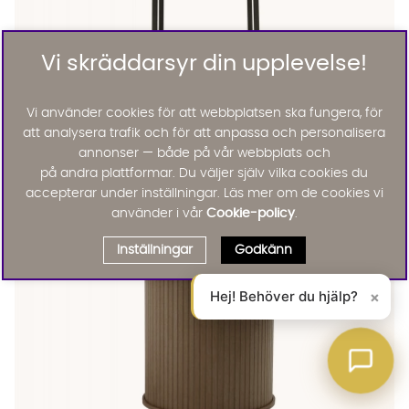
Vi skräddarsyr din upplevelse!
Vi använder cookies för att webbplatsen ska fungera, för
House Doctor
att analysera trafik och för att anpassa och personalisera
KANT Matbord 160 Mangoträ
annonser — både på vår webbplats och
19695 :-
på andra plattformar. Du väljer själv vilka cookies du
Lägg til
accepterar under inställningar. Läs mer om de cookies vi
använder i vår
Cookie-policy
.
Inställningar
Godkänn
Hej! Behöver du hjälp?
×