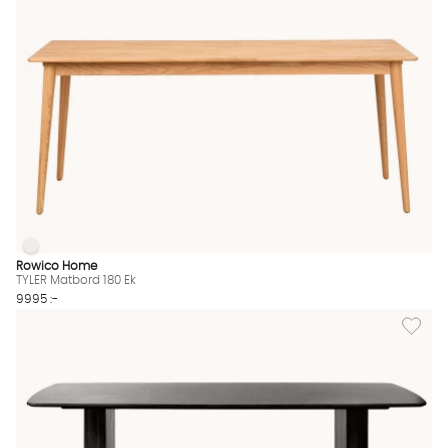
TYLER Matbord 180 Ek
TYLER Matbord 180 Ek Finns även i dessa färger:
Rowico Home
TYLER Matbord 180 Ek
9995 :-
Lägg til