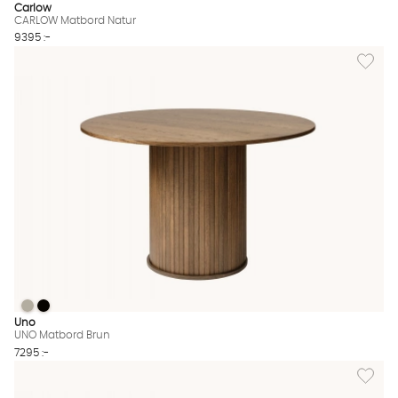
Carlow
CARLOW Matbord Natur
9395 :-
Lägg til
UNO Matbord Brun
UNO Matbord Brun
UNO Matbord Brun Finns även i dessa färger:
Uno
UNO Matbord Brun
7295 :-
Lägg til