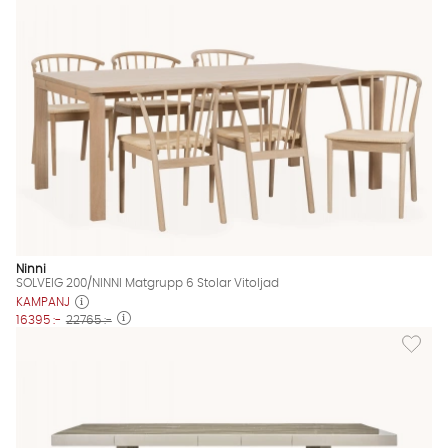
Ninni
SOLVEIG 200/NINNI Matgrupp 6 Stolar Vitoljad
KAMPANJ
16395 :-
22765 :-
Lägg til