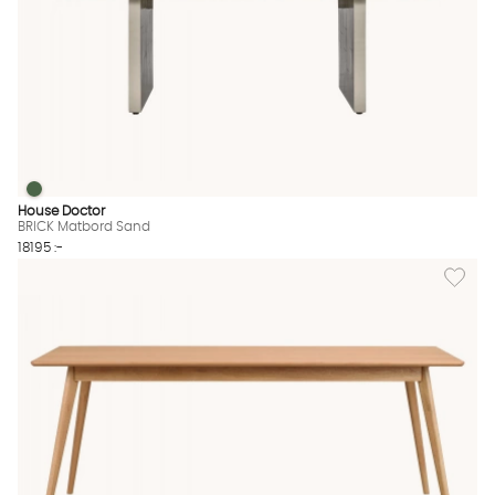
BRICK Matbord Sand
BRICK Matbord Sand Finns även i dessa färger:
House Doctor
BRICK Matbord Sand
18195 :-
Lägg til