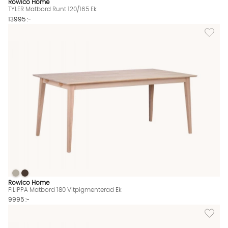
Rowico Home
TYLER Matbord Runt 120/165 Ek
13995 :-
Lägg til
FILIPPA Matbord 180 Vitpigmenterad Ek
FILIPPA Matbord 180 Vitpigmenterad Ek
FILIPPA Matbord 180 Vitpigmenterad Ek Finns även i dessa färg
Rowico Home
FILIPPA Matbord 180 Vitpigmenterad Ek
9995 :-
Lägg til