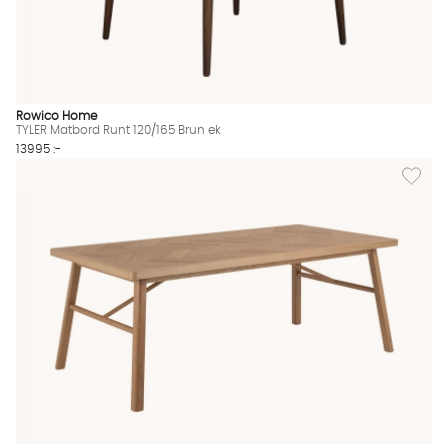
Rowico Home
TYLER Matbord Runt 120/165 Brun ek
13995 :-
Lägg til