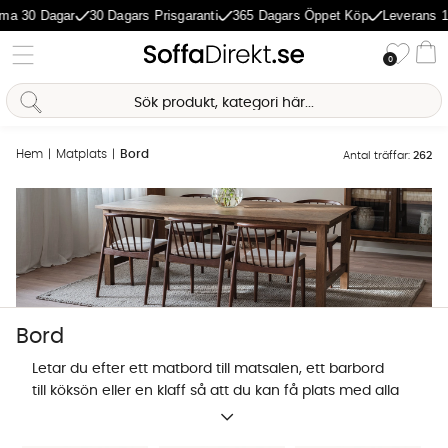
Dagar
30 Dagars Prisgaranti
365 Dagars Öppet Köp
Leverans 1-5 Dag
Önske
0
Va
Hem
Matplats
Bord
Antal träffar:
262
Bord
Letar du efter ett matbord till matsalen, ett barbord
till köksön eller en klaff så att du kan få plats med alla
gäster men ändå enkelt fälla ihop det efteråt? Här
Sofia Direkt
hittar du alla bord för matplatsen samlat på ett ställe.
AI-assistent