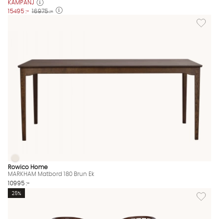
KAMPANJ
15495 :-
16975 :-
Lägg til
MARKHAM Matbord 180 Brun Ek
MARKHAM Matbord 180 Brun Ek Finns även i dessa färger:
Rowico Home
MARKHAM Matbord 180 Brun Ek
10995 :-
Lägg til
25%