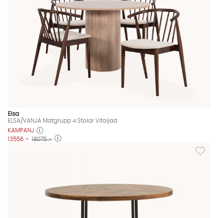
Elsa
ELSA/VANJA Matgrupp 4 Stolar Vitoljad
KAMPANJ
13556 :-
18075 :-
Lägg til