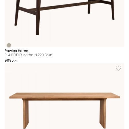
PLAINFIELD Matbord 220 Brun
PLAINFIELD Matbord 220 Brun Finns även i dessa färger:
Rowico Home
PLAINFIELD Matbord 220 Brun
9995 :-
Lägg til