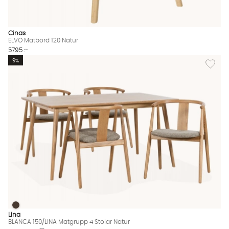
Cinas
ELVO Matbord 120 Natur
5795 :-
Lägg til
9%
BLANCA 150/LINA Matgrupp 4 Stolar Natur
BLANCA 150/LINA Matgrupp 4 Stolar Natur Finns även i dessa f
Lina
BLANCA 150/LINA Matgrupp 4 Stolar Natur