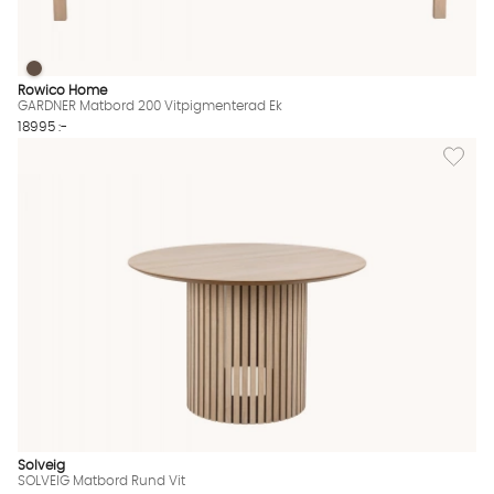
GARDNER Matbord 200 Vitpigmenterad Ek
GARDNER Matbord 200 Vitpigmenterad Ek Finns även i dessa f
Rowico Home
GARDNER Matbord 200 Vitpigmenterad Ek
18995 :-
Lägg til
Solveig
SOLVEIG Matbord Rund Vit