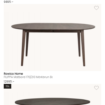
9895 :-
Lägg til
Rowico Home
FILIPPA Matbord 170/210 Mörkbrun Ek
12995 :-
Lägg til
15%