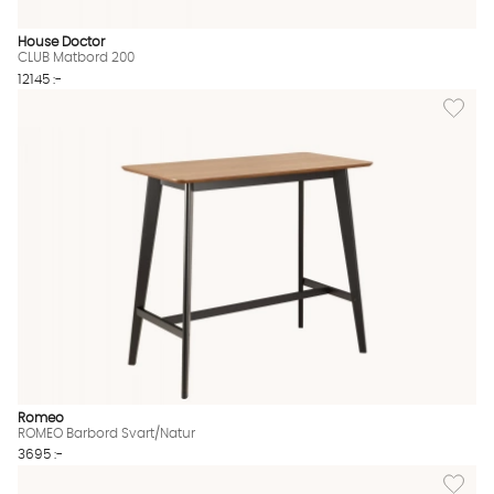
House Doctor
CLUB Matbord 200
12145 :-
Lägg til
Romeo
ROMEO Barbord Svart/Natur
3695 :-
Lägg til