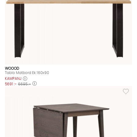
WOOOD
Tablo Matbord Ek 160x90
KAMPANJ
5691 :-
6695 :-
Lägg til