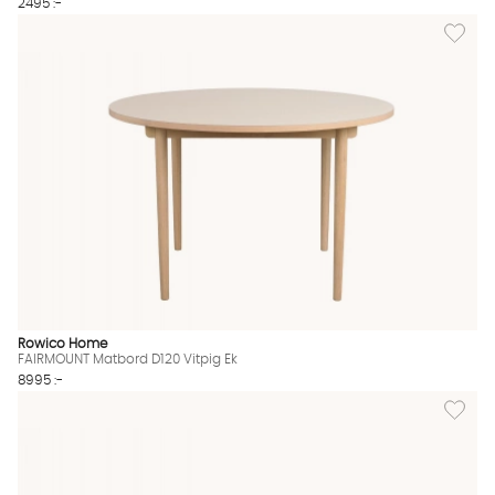
2495 :-
Lägg til
Rowico Home
FAIRMOUNT Matbord D120 Vitpig Ek
8995 :-
Lägg til