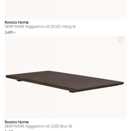
Rowico Home
DERRYMORE Iläggsskiva 45 (D120) Vitpig Ek
2495 :-
Lägg til
Rowico Home
DERRYMORE Iläggsskiva 45 (205) Brun Ek