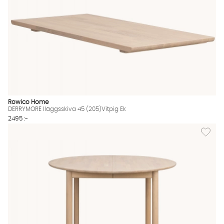
Rowico Home
DERRYMORE Iläggsskiva 45 (205)Vitpig Ek
2495 :-
Lägg til