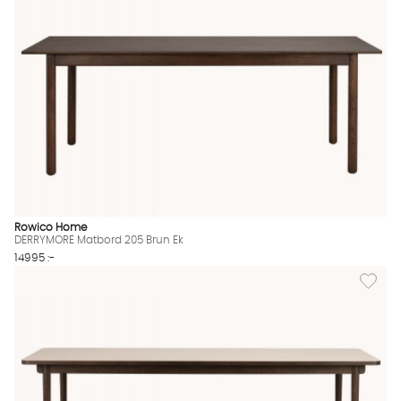
Rowico Home
DERRYMORE Matbord 205 Brun Ek
14995 :-
Lägg til