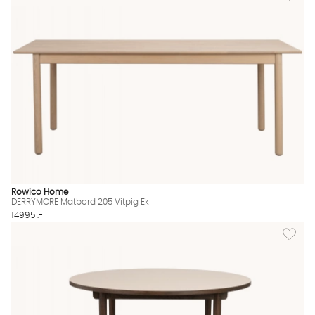
Rowico Home
DERRYMORE Matbord 205 Vitpig Ek
14995 :-
Lägg til