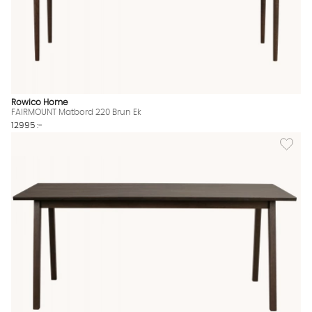
Rowico Home
FAIRMOUNT Matbord 220 Brun Ek
12995 :-
Lägg til