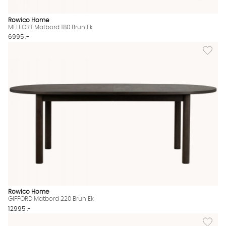
Rowico Home
MELFORT Matbord 180 Brun Ek
6995 :-
Lägg til
Rowico Home
GIFFORD Matbord 220 Brun Ek
12995 :-
Lägg til