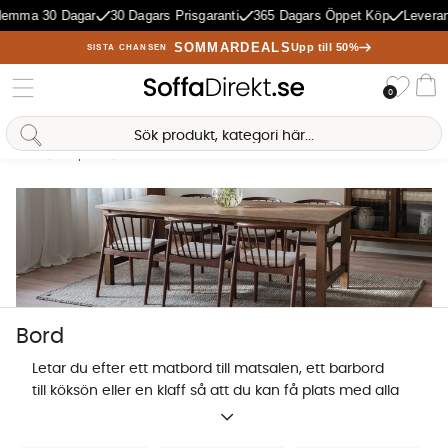
ma 30 Dagar
30 Dagars Prisgaranti
365 Dagars Öppet Köp
Leverans 1
SOMMARDEALS
Upp till 50%
SISTA CHANSEN
Önske
0
Va
Hem
Matplats
Bord
Antal träffar:
262
Sofia Direkt
AI-assistent
Bord
Letar du efter ett matbord till matsalen, ett barbord
till köksön eller en klaff så att du kan få plats med alla
gäster men ändå enkelt fälla ihop det efteråt? Här
hittar du alla bord för matplatsen samlat på ett ställe.