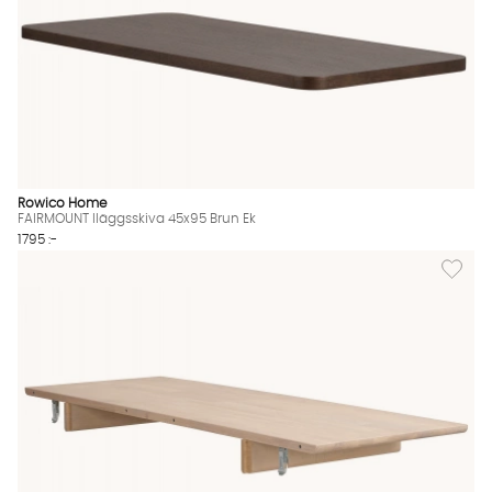
Rowico Home
FAIRMOUNT Iläggsskiva 45x95 Brun Ek
1795 :-
Lägg til