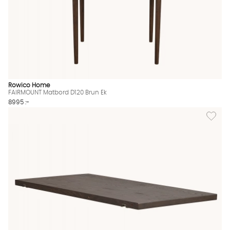
Rowico Home
FAIRMOUNT Matbord D120 Brun Ek
8995 :-
Lägg til