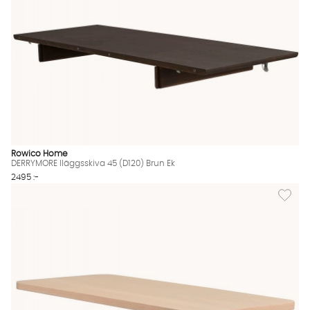
Rowico Home
DERRYMORE Iläggsskiva 45 (D120) Brun Ek
2495 :-
Lägg til