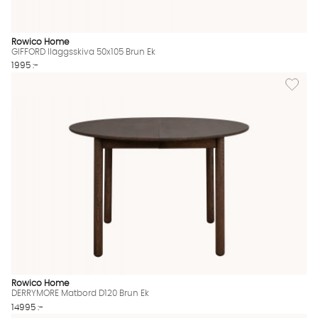
Rowico Home
GIFFORD Iläggsskiva 50x105 Brun Ek
1995 :-
Lägg til
Rowico Home
DERRYMORE Matbord D120 Brun Ek
14995 :-