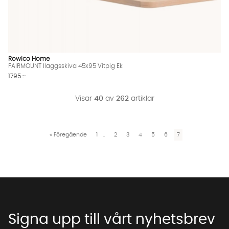
Rowico Home
FAIRMOUNT Iläggsskiva 45x95 Vitpig Ek
1795 :-
Visar
40
av
262
artiklar
«
Föregående
1
..
2
3
4
5
6
7
Signa upp till vårt nyhetsbrev