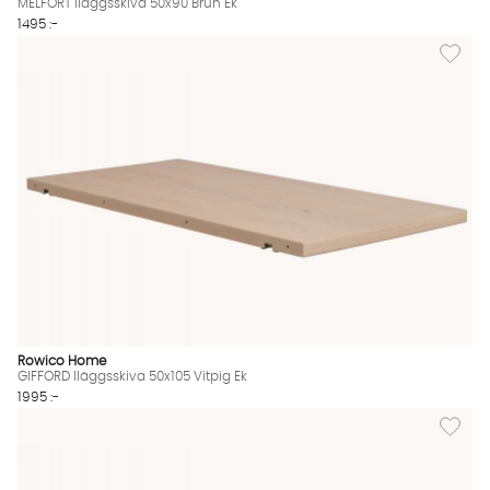
MELFORT Iläggsskiva 50x90 Brun Ek
1495 :-
Lägg til
Rowico Home
GIFFORD Iläggsskiva 50x105 Vitpig Ek
1995 :-
Lägg til