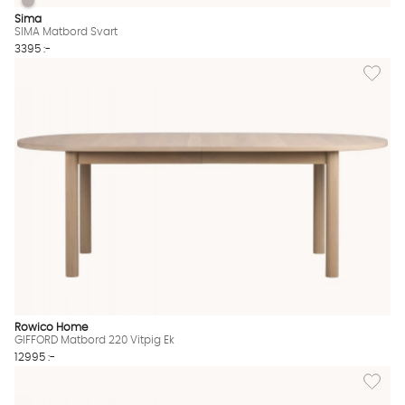
SIMA Matbord Svart
SIMA Matbord Svart Finns även i dessa färger:
Sima
SIMA Matbord Svart
3395 :-
Lägg til
Rowico Home
GIFFORD Matbord 220 Vitpig Ek
12995 :-
Lägg til