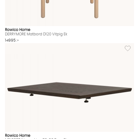
Rowico Home
DERRYMORE Matbord D120 Vitpig Ek
14995 :-
Lägg til
Rowico Home