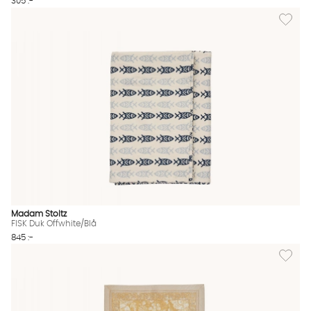
305 :-
Lägg till
Madam Stoltz
FISK Duk Offwhite/Blå
845 :-
Lägg til