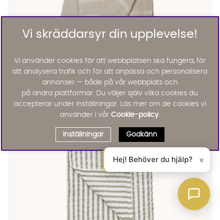
Vi skräddarsyr din upplevelse!
Vi använder cookies för att webbplatsen ska fungera, för
TAKI Duk Linne/Offwhite
TAKI Duk Linne/Offwhite Finns även i dessa färger:
att analysera trafik och för att anpassa och personalisera
Wikholm Form
TAKI Duk Linne/Offwhite
annonser — både på vår webbplats och
1675 :-
på andra plattformar. Du väljer själv vilka cookies du
Lägg til
accepterar under inställningar. Läs mer om de cookies vi
använder i vår
Cookie-policy
.
Inställningar
Godkänn
Hej! Behöver du hjälp?
×