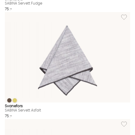
SABINA Servett Fudge
75 :-
Lägg till
SABINA Servett Asfalt
SABINA Servett Asfalt
SABINA Servett Asfalt Finns även i dessa färger:
Svanefors
SABINA Servett Asfalt
75 :-
Lägg til