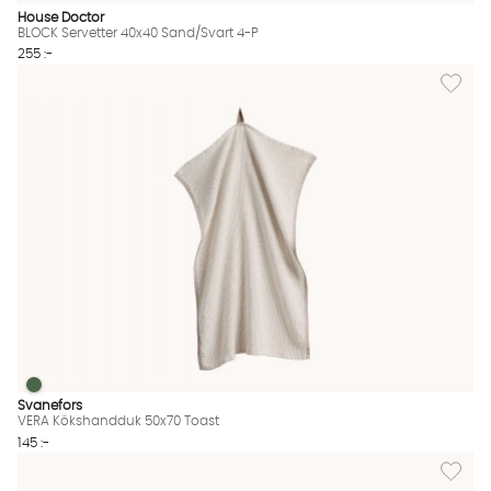
House Doctor
BLOCK Servetter 40x40 Sand/Svart 4-P
255 :-
Lägg til
VERA Kökshandduk 50x70 Toast
VERA Kökshandduk 50x70 Toast Finns även i dessa färger:
Svanefors
VERA Kökshandduk 50x70 Toast
145 :-
Lägg til