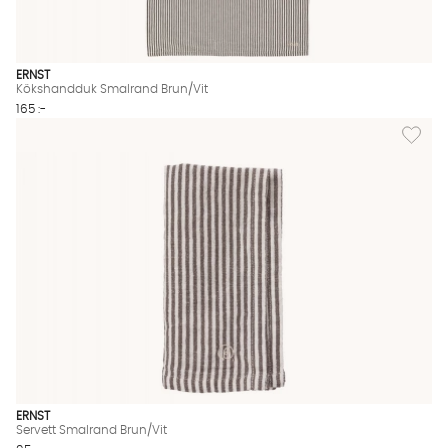
ERNST
Kökshandduk Smalrand Brun/Vit
165 :-
Lägg til
ERNST
Servett Smalrand Brun/Vit