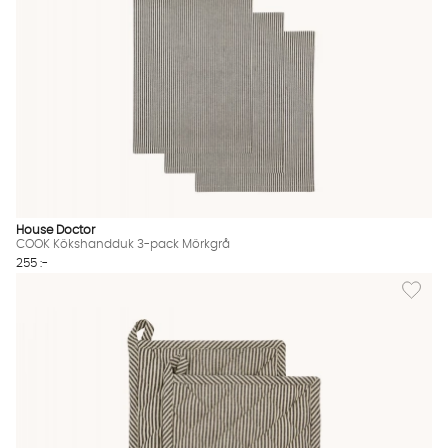
House Doctor
COOK Kökshandduk 3-pack Mörkgrå
255 :-
Lägg til