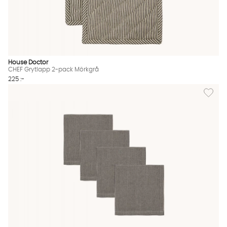
House Doctor
CHEF Grytlapp 2-pack Mörkgrå
225 :-
Lägg til