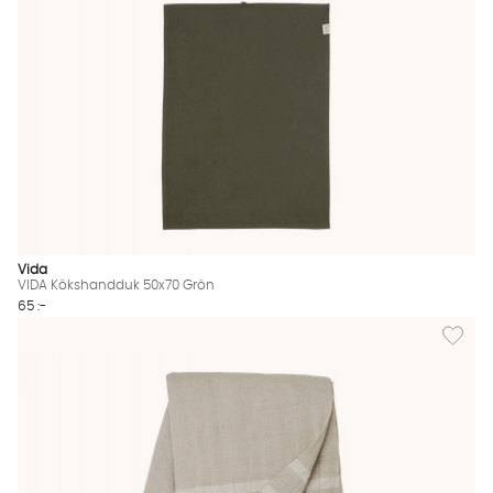
Vida
VIDA Kökshandduk 50x70 Grön
65 :-
Lägg til