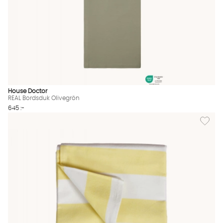
House Doctor
REAL Bordsduk Olivegrön
645 :-
Lägg til