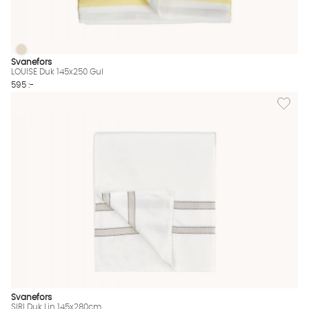
LOUISE Duk 145x250 Gul
LOUISE Duk 145x250 Gul Finns även i dessa färger:
Svanefors
LOUISE Duk 145x250 Gul
595 :-
Lägg til
Svanefors
SIRI Duk Lin 145x280cm