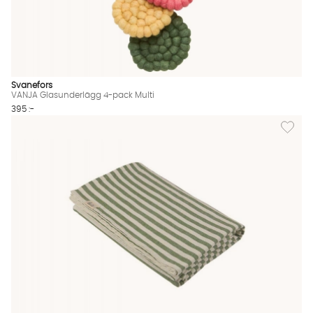
Svanefors
VANJA Glasunderlägg 4-pack Multi
395 :-
Lägg til