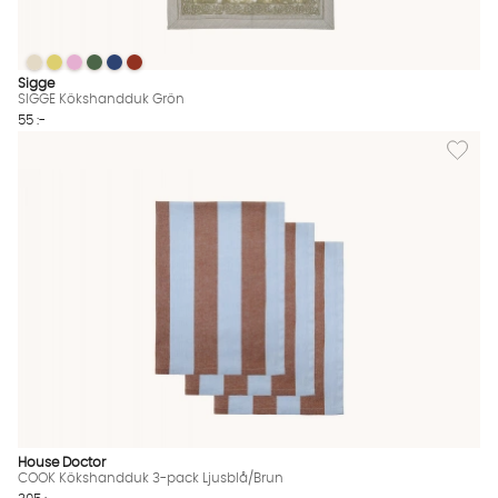
SIGGE Kökshandduk Grön
SIGGE Kökshandduk Grön
SIGGE Kökshandduk Grön
SIGGE Kökshandduk Grön
SIGGE Kökshandduk Grön
SIGGE Kökshandduk Grön
SIGGE Kökshandduk Grön Finns även i dessa färger:
Sigge
SIGGE Kökshandduk Grön
55 :-
Lägg til
House Doctor
COOK Kökshandduk 3-pack Ljusblå/Brun