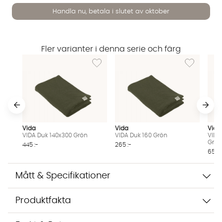
Handla nu, betala i slutet av oktober
Fler varianter i denna serie och färg
Lägg till i önskelista: VIDA Duk 140x300 Grön
Lägg till i ö
Vi använder AI för att svara på dina frågor. Konversationen
sparas i upp till 24 timmar för att kunna hjälpa dig. Vi delar
inte dina uppgifter med tredje part. Läs mer i vår
integritetspolicy.
Jag godkänner att konversationen sparas
Starta chatten
Vida
Vida
Vida
VIDA Duk 140x300 Grön
VIDA Duk 160 Grön
VIDA
Grö
445 :-
265 :-
65 :-
Mått & Specifikationer
Produktfakta