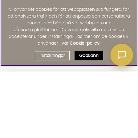
Vi använder cookies för att webbplatsen ska fungera, för
att analysera trafik och för att anpassa och personalisera
annonser — både på vår webbplats och
på andra plattformar. Du väljer själv vilka cookies du
accepterar under inställningar. Läs mer om de cookies vi
använder i vår
Cookie-policy
.
Inställningar
Godkänn
Välj delbetalning
Qliro
· Fast månadsbelopp
Signa upp till vårt nyhetsbrev
Produktpris
Missa inte våra nyhetsbrev som är fyllda med erbjudanden, nyheter
och inspiration
Representativt exempel