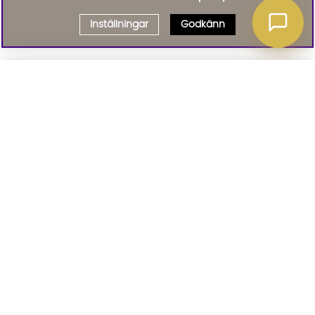
Inställningar
Godkänn
Välj delbetalning
Qliro
· Fast månadsbelopp
Signa upp till vårt nyhetsbrev
Produktpris
Missa inte våra nyhetsbrev som är fyllda med erbjudanden, nyheter
och inspiration
Representativt exempel
Att låna kostar pengar!
01. INFORMATION
Om du inte kan betala tillbaka skulden i tid
riskerar du en betalningsanmärkning. Det kan
leda till svårigheter att få hyra bostad,
teckna abonnemang och få nya lån. För stöd,
02. BRA ATT VETA
vänd dig till budget- och skuldrådgivningen i
din kommun. Kontaktuppgifter finns på