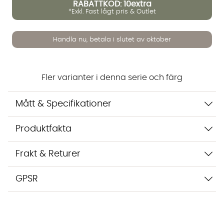
RABATTKOD: 10extra
*Exkl. Fast lågt pris & Outlet
Vi använder AI för att svara på dina frågor. Konversationen
sparas i upp till 24 timmar för att kunna hjälpa dig. Vi delar
Handla nu, betala i slutet av oktober
inte dina uppgifter med tredje part. Läs mer i vår
integritetspolicy.
Jag godkänner att konversationen sparas
Starta chatten
Fler varianter i denna serie och färg
Mått & Specifikationer
Produktfakta
Frakt & Returer
GPSR