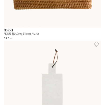
Nordal
FIGUS Rotting Bricka Natur
695 :-
Lägg til