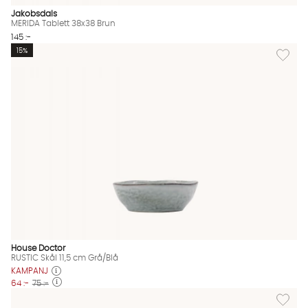
Jakobsdals
MERIDA Tablett 38x38 Brun
145 :-
Lägg till
15%
House Doctor
RUSTIC Skål 11,5 cm Grå/Blå
KAMPANJ
64 :-
75 :-
Lägg till