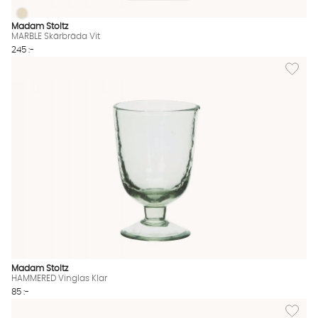
MARBLE Skärbräda Vit
MARBLE Skärbräda Vit Finns även i dessa färger:
Madam Stoltz
MARBLE Skärbräda Vit
245 :-
Lägg til
Madam Stoltz
HAMMERED Vinglas Klar
85 :-
Lägg til