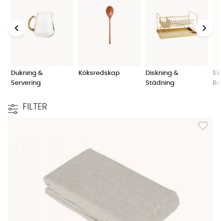
Dukning &
Köksredskap
Diskning &
Sk
Servering
Städning
Br
FILTER
Lägg til