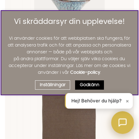
Vi skräddarsyr din upplevelse!
Vi använder cookies för att webbplatsen ska fungera, för
att analysera trafik och för att anpassa och personalisera
Nordal
annonser — både på vår webbplats och
SOISALO Skål 16cm Blå
på andra plattformar. Du väljer själv vilka cookies du
KAMPANJ
95 :-
165 :-
accepterar under inställningar. Läs mer om de cookies vi
Lägg til
använder i vår
Cookie-policy
.
Inställningar
Godkänn
Hej! Behöver du hjälp?
×