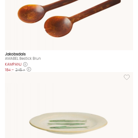
Jakobsdals
AMABEL Bestick Brun
KAMPANJ
184 :-
245 :-
Lägg til