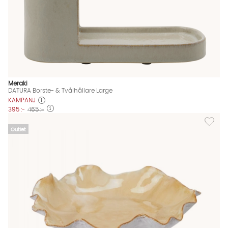
Meraki
DATURA Borste- & Tvålhållare Large
KAMPANJ
395 :-
465 :-
Lägg till
Outlet