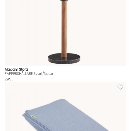
Madam Stoltz
PAPPERSHÅLLARE Svart/Natur
295 :-
Lägg til