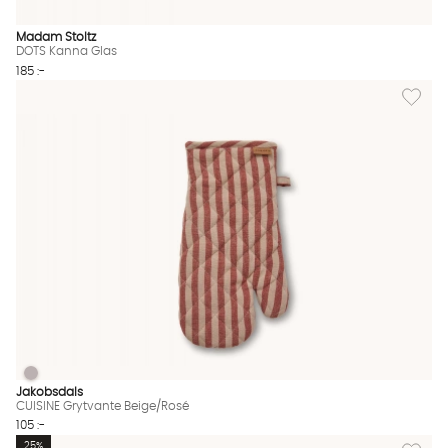
Madam Stoltz
DOTS Kanna Glas
185 :-
Lägg til
CUISINE Grytvante Beige/Rosé
CUISINE Grytvante Beige/Rosé Finns även i dessa färger:
Jakobsdals
CUISINE Grytvante Beige/Rosé
105 :-
Lägg til
25%