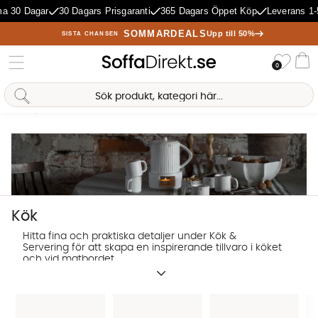
agar
30 Dagars Prisgaranti
365 Dagars Öppet Köp
Leverans 1-5 Daga
SOMMARDEALS
Upp till 50%
SISTA CHANSEN
Önske
0
Va
Hem
Kök
Antal träffar:
1122
Kök
Hitta fina och praktiska detaljer under Kök &
Servering för att skapa en inspirerande tillvaro i köket
och vid matbordet.
Sofia Direkt
AI-assistent