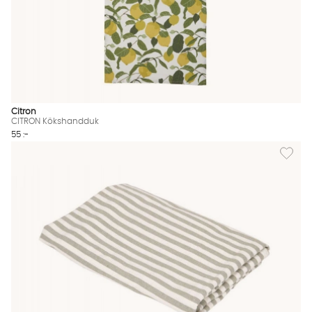
Citron
CITRON Kökshandduk
55 :-
Lägg til