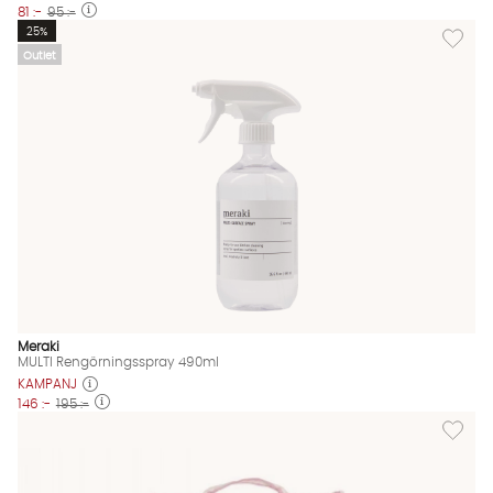
81 :-
95 :-
Lägg til
25%
Outlet
Meraki
MULTI Rengörningsspray 490ml
KAMPANJ
146 :-
195 :-
Lägg til