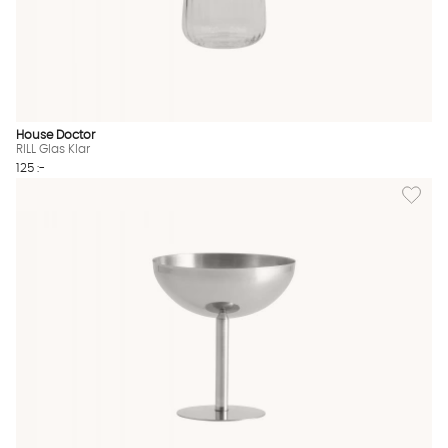
House Doctor
RILL Glas Klar
125 :-
Lägg til