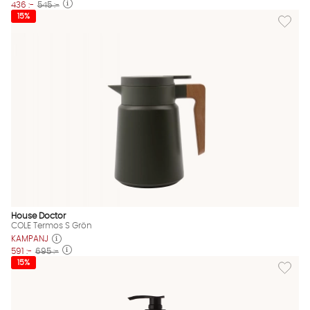
436 :-
545 :-
Lägg til
15%
House Doctor
COLE Termos S Grön
KAMPANJ
591 :-
695 :-
Lägg til
15%