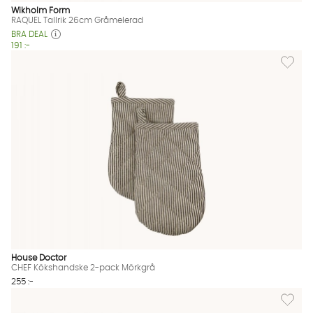
Wikholm Form
RAQUEL Tallrik 26cm Gråmelerad
BRA DEAL
191 :-
Lägg til
House Doctor
CHEF Kökshandske 2-pack Mörkgrå
255 :-
Lägg til