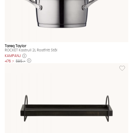
Tareq Taylor
ROCKET Kastrull 2L Rostfritt Stål
KAMPANJ
476 :-
595 :-
Lägg til