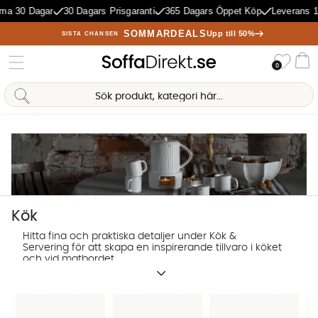
Dagar
30 Dagars Prisgaranti
365 Dagars Öppet Köp
Leverans 1-5 Dag
SOMMARDEALS
Upp till 50%
SISTA CHANSEN
Önske
0
Va
Hem
Kök
Antal träffar:
1122
Kök
Hitta fina och praktiska detaljer under Kök &
Servering för att skapa en inspirerande tillvaro i köket
och vid matbordet.
Sofia Direkt
AI-assistent