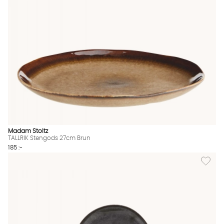
Madam Stoltz
TALLRIK Stengods 27cm Brun
185 :-
Lägg till