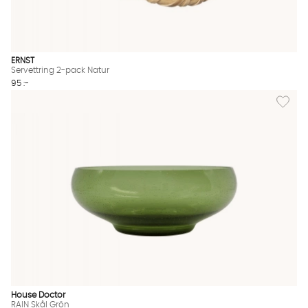
ERNST
Servettring 2-pack Natur
95 :-
Lägg till
House Doctor
RAIN Skål Grön