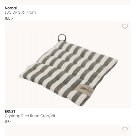
Nordal
LUCIDA Skål Krom
155 :-
Lägg til
ERNST
Grytlapp Bred Rand Grön/Vit
115 :-
Lägg til