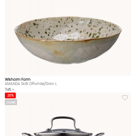
Wikholm Form
AMANDA Skål Offwhite/Grön L
745 :-
Lägg till
20%
Outlet