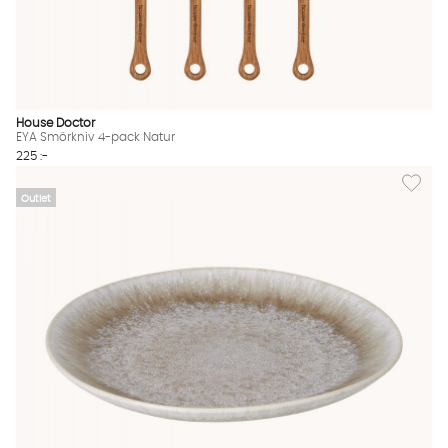
House Doctor
EYA Smörkniv 4-pack Natur
225 :-
Lägg til
Outlet