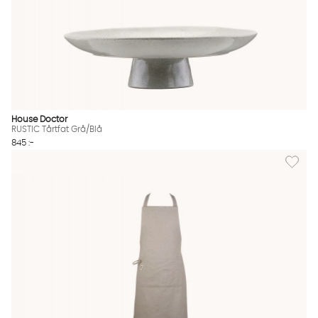
House Doctor
RUSTIC Tårtfat Grå/Blå
845 :-
Lägg till