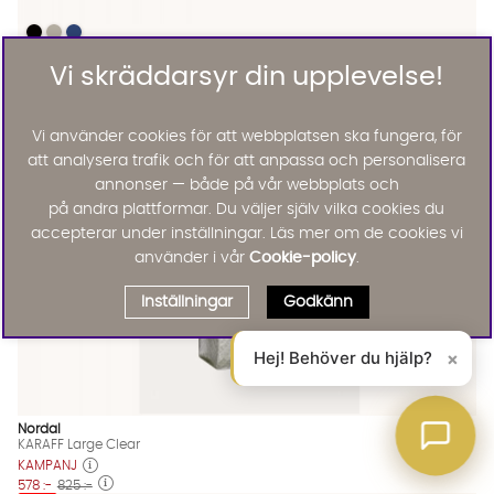
RAS Salt & Peppar Set Ljusblå
RAS Salt & Peppar Set Ljusblå
RAS Salt & Peppar Set Ljusblå
RAS Salt & Peppar Set Ljusblå Finns även i dessa färger:
Nordal
RAS Salt & Peppar Set Ljusblå
Vi skräddarsyr din upplevelse!
465 :-
Lägg til
30%
Vi använder cookies för att webbplatsen ska fungera, för
Outlet
att analysera trafik och för att anpassa och personalisera
annonser — både på vår webbplats och
på andra plattformar. Du väljer själv vilka cookies du
accepterar under inställningar. Läs mer om de cookies vi
använder i vår
Cookie-policy
.
Inställningar
Godkänn
Hej! Behöver du hjälp?
×
Nordal
KARAFF Large Clear
KAMPANJ
578 :-
825 :-