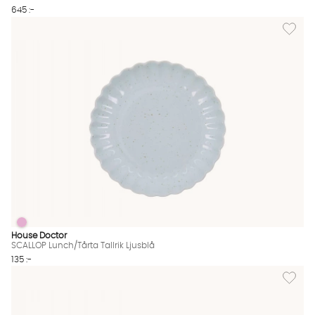
645 :-
Lägg til
SCALLOP Lunch/Tårta Tallrik Ljusblå
SCALLOP Lunch/Tårta Tallrik Ljusblå Finns även i dessa färger:
House Doctor
SCALLOP Lunch/Tårta Tallrik Ljusblå
135 :-
Lägg til