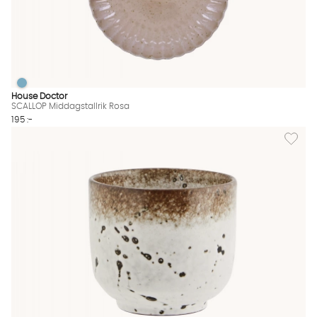
SCALLOP Middagstallrik Rosa
SCALLOP Middagstallrik Rosa Finns även i dessa färger:
House Doctor
SCALLOP Middagstallrik Rosa
195 :-
Lägg til