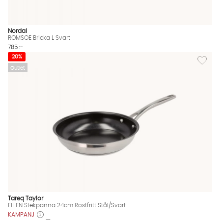
Nordal
ROMSOE Bricka L Svart
785 :-
Lägg til
20%
Outlet
Tareq Taylor
ELLEN Stekpanna 24cm Rostfritt Stål/Svart
KAMPANJ