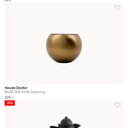
225 :-
Lägg til
House Doctor
BAAR Skål Antik Mässing
325 :-
Lägg til
20%