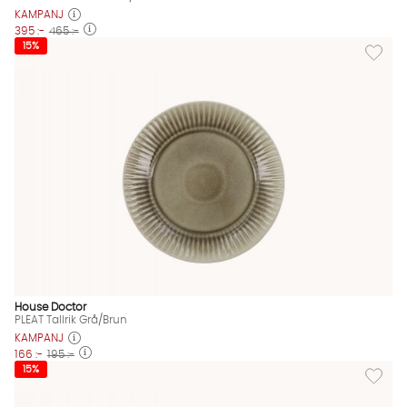
KAMPANJ
395 :-
465 :-
Lägg till
15%
House Doctor
PLEAT Tallrik Grå/Brun
KAMPANJ
166 :-
195 :-
Lägg til
15%