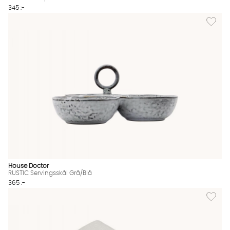
345 :-
Lägg til
House Doctor
RUSTIC Servingsskål Grå/Blå
365 :-
Lägg til