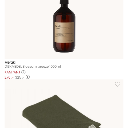
Meraki
DISKMEDEL Blossom breeze 1000ml
KAMPANJ
276 :-
325 :-
Lägg til