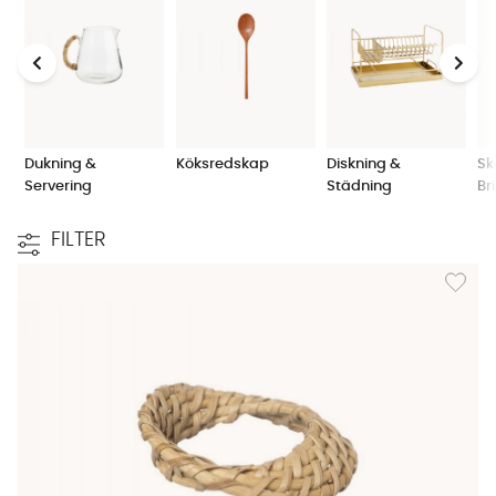
Dukning &
Köksredskap
Diskning &
Sk
Servering
Städning
Br
FILTER
Lägg til