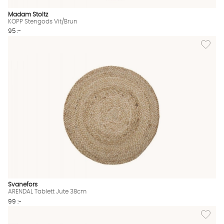
Madam Stoltz
KOPP Stengods Vit/Brun
95 :-
Lägg til
Svanefors
ARENDAL Tablett Jute 38cm
99 :-
Lägg til