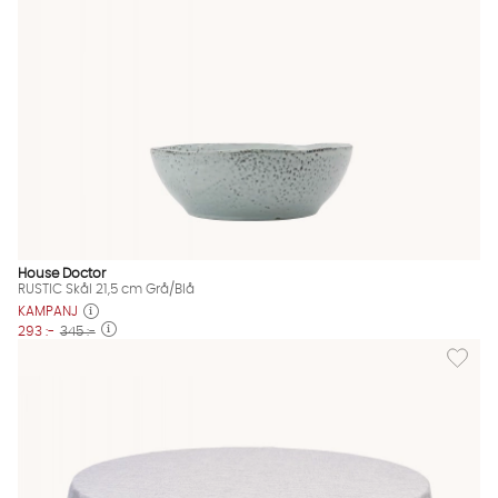
House Doctor
RUSTIC Skål 21,5 cm Grå/Blå
KAMPANJ
293 :-
345 :-
Lägg til