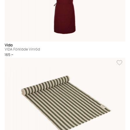
Vida
VIDA Förkläde Vinröd
165 :-
Lägg til