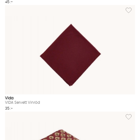
45 :-
Lägg till
Vida
VIDA Servett Vinröd
35 :-
Lägg til