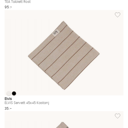
TEA Tablett Rost
95 :-
Lägg til
ELVIS Servett 45x45 Kastanj
ELVIS Servett 45x45 Kastanj
ELVIS Servett 45x45 Kastanj Finns även i dessa färger:
Elvis
ELVIS Servett 45x45 Kastanj
35 :-
Lägg till