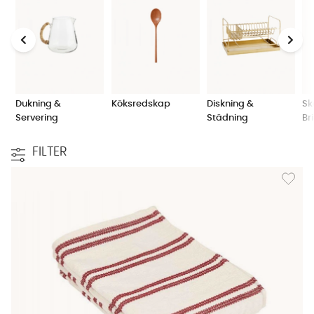
Dukning &
Köksredskap
Diskning &
Sk
Servering
Städning
Br
FILTER
Lägg til