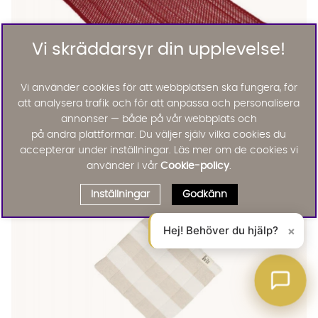
Vi skräddarsyr din upplevelse!
Vi använder cookies för att webbplatsen ska fungera, för
att analysera trafik och för att anpassa och personalisera
TINA Löpare 40x140 Röd
TINA Löpare 40x140 Röd
TINA Löpare 40x140 Röd
TINA Löpare 40x140 Röd Finns även i dessa färger:
Tina
annonser — både på vår webbplats och
TINA Löpare 40x140 Röd
på andra plattformar. Du väljer själv vilka cookies du
185 :-
accepterar under inställningar. Läs mer om de cookies vi
Lägg til
använder i vår
Cookie-policy
.
Inställningar
Godkänn
Hej! Behöver du hjälp?
×