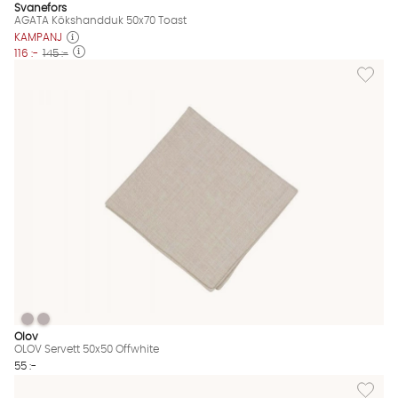
Svanefors
AGATA Kökshandduk 50x70 Toast
KAMPANJ
116 :-
145 :-
Lägg til
OLOV Servett 50x50 Offwhite
OLOV Servett 50x50 Offwhite
OLOV Servett 50x50 Offwhite Finns även i dessa färger:
Olov
OLOV Servett 50x50 Offwhite
55 :-
Lägg til