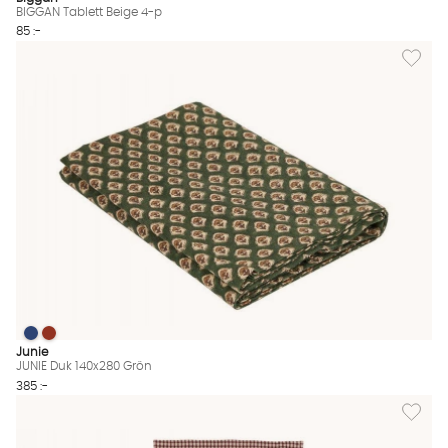
BIGGAN Tablett Beige 4-p
85 :-
Lägg til
JUNIE Duk 140x280 Grön
JUNIE Duk 140x280 Grön
JUNIE Duk 140x280 Grön Finns även i dessa färger:
Junie
JUNIE Duk 140x280 Grön
385 :-
Lägg til