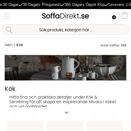
gar
30 Dagars Prisgaranti
365 Dagars Öppet Köp
Leverans 1-5 Dagar
Önske
0
Va
Hem
Kök
Antal träffar:
1119
Kök
Hitta fina och praktiska detaljer under Kök &
Servering för att skapa en inspirerande tillvaro i köket
och vid matbordet.
Sofia Direkt
AI-assistent