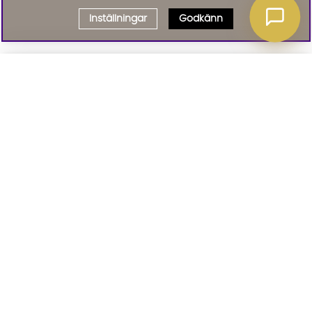
Inställningar
Godkänn
Välj delbetalning
Qliro
· Fast månadsbelopp
Signa upp till vårt nyhetsbrev
Produktpris
Missa inte våra nyhetsbrev som är fyllda med erbjudanden, nyheter
och inspiration
Representativt exempel
Att låna kostar pengar!
01. INFORMATION
Om du inte kan betala tillbaka skulden i tid
riskerar du en betalningsanmärkning. Det kan
leda till svårigheter att få hyra bostad,
teckna abonnemang och få nya lån. För stöd,
02. BRA ATT VETA
vänd dig till budget- och skuldrådgivningen i
din kommun. Kontaktuppgifter finns på