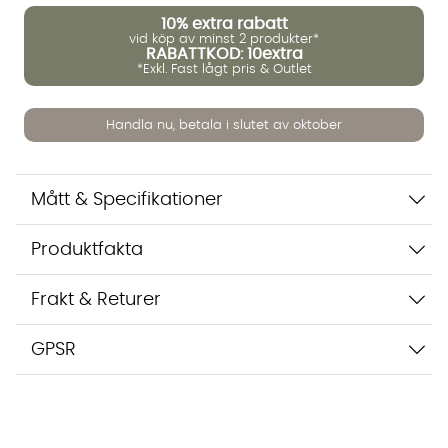
10%
extra rabatt
vid köp av minst 2 produkter*
Vi använder AI för att svara på dina frågor. Konversationen
RABATTKOD: 10extra
sparas i upp till 24 timmar för att kunna hjälpa dig. Vi delar
*Exkl. Fast lågt pris & Outlet
inte dina uppgifter med tredje part. Läs mer i vår
integritetspolicy.
Jag godkänner att konversationen sparas
Handla nu, betala i slutet av oktober
Starta chatten
Mått & Specifikationer
Produktfakta
Frakt & Returer
GPSR