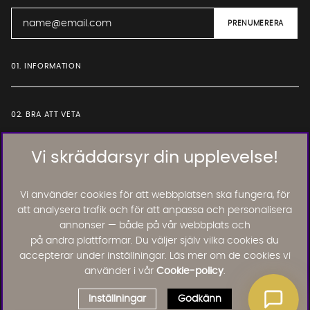
01. INFORMATION
02. BRA ATT VETA
Vi skräddarsyr din upplevelse!
Läs och lämna kundomdömen:
Vi använder cookies för att webbplatsen ska fungera, för
att analysera trafik och för att anpassa och personalisera
annonser — både på vår webbplats och
på andra plattformar. Du väljer själv vilka cookies du
accepterar under inställningar. Läs mer om de cookies vi
använder i vår
Cookie-policy
.
Inställningar
Godkänn