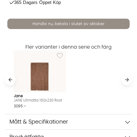
365 Dagars Öppet Köp
Handla nu, betala i slutet av oktober
Fler varianter i denna serie och färg
Lägg till i önskelista: JANE Ullmatta 160x230 
Vi använder AI för att svara på dina frågor. Konversationen
sparas i upp till 24 timmar för att kunna hjälpa dig. Vi delar
inte dina uppgifter med tredje part. Läs mer i vår
integritetspolicy.
Jane
Jag godkänner att konversationen sparas
JANE Ullmatta 160x230 Rost
Starta chatten
3095 :-
Mått & Specifikationer