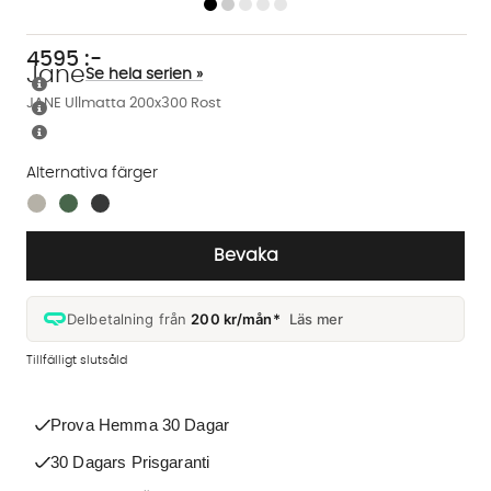
4595
:-
Jane
Se hela serien »
JANE Ullmatta 200x300 Rost
Alternativa färger
Finns även i dessa färger:
Bevaka
Delbetalning från
200 kr/mån*
Läs mer
Tillfälligt slutsåld
Prova Hemma 30 Dagar
30 Dagars Prisgaranti