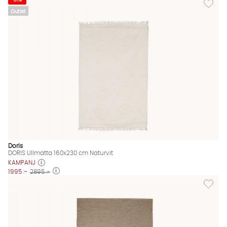
31%
Outlet
Doris
DORIS Ullmatta 160x230 cm Naturvit
KAMPANJ
1995 :-
2895 :-
Lägg til