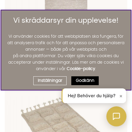
Vi skräddarsyr din upplevelse!
Vi använder cookies för att webbplatsen ska fungera, för
att analysera trafik och för att anpassa och personalisera
annonser — både på vår webbplats och
på andra plattformar. Du väljer själv vilka cookies du
accepterar under inställningar. Läs mer om de cookies vi
använder i vår
Cookie-policy
.
VANNA Matta Melange 160x230
VANNA Matta Melange 160x230 Finns även i dessa färger:
Vanna
VANNA Matta Melange 160x230
Inställningar
Godkänn
1695 :-
Lägg til
Hej! Behöver du hjälp?
×