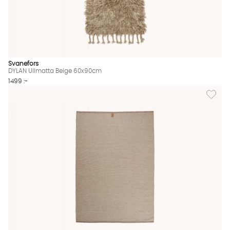
Svanefors
DYLAN Ullmatta Beige 60x90cm
1499 :-
Lägg til