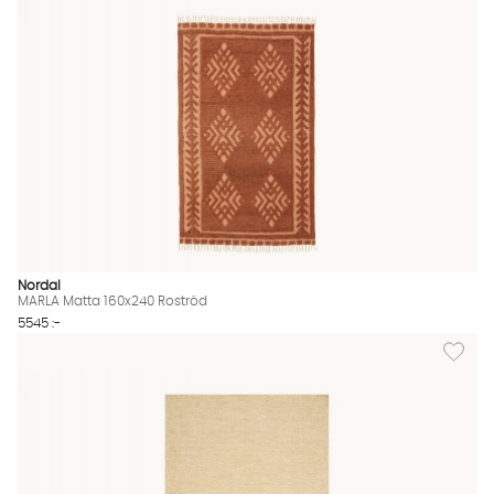
Nordal
MARLA Matta 160x240 Roströd
5545 :-
Lägg til