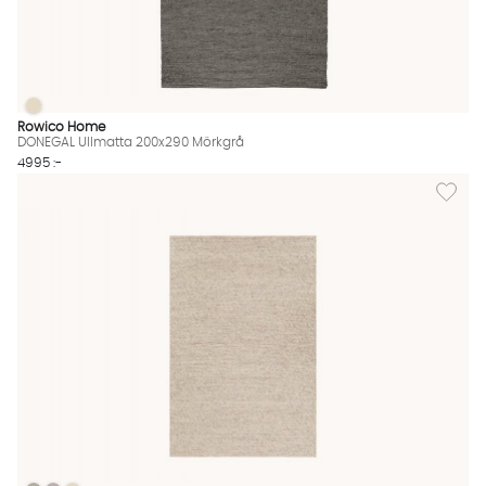
DONEGAL Ullmatta 200x290 Mörkgrå
DONEGAL Ullmatta 200x290 Mörkgrå Finns även i dessa färger
Rowico Home
DONEGAL Ullmatta 200x290 Mörkgrå
4995 :-
Lägg til