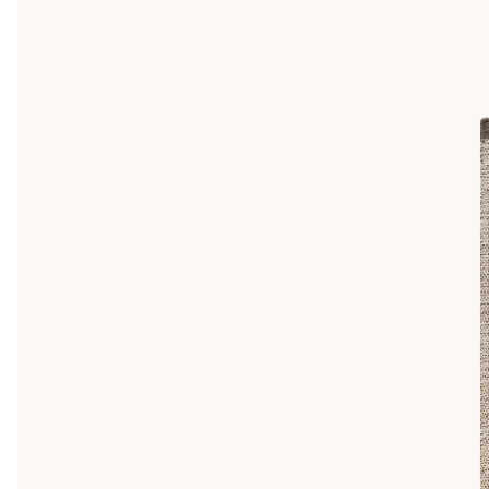
Luddar en ullmatta?
Till en början så avger nästan alla mattor överflödiga trådar o
textilfibrer. När du har dammsugit din matta några gånger så 
Vävda mattor går att vända på
En vävd matta har allt som oftast en nästan identiskt fram- och
större risk att bli smutsig.