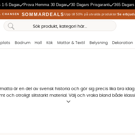
 1-5 Dagar
Prova Hemma 30 Dagar
30 Dagars Prisgaranti
365 Dagars
SOMMARDEALS
Upp till 50% på utvalda produkter
Se erbjud
A CHANSEN
plats
Badrum
Hall
Kök
Mattor & Textil
Belysning
Dekoration
 ullmatta är en del av svensk historia och gör sig precis lika bra i
armt och otroligt slitstarkt material. Välj och vraka bland både kla
allmogemönster eller liknande motiv. Idag finns det även mer mode
du väljer en röllakan. Ull är ett smutsavstötande material som läm