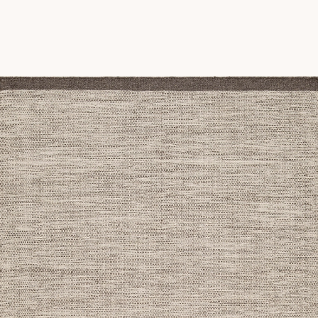
ch textilfibrer. Detta är fullt normalt och går över med tiden. Li
kommer du att märka att "släppet" avtar väldigt mycket, för att 
 baksida, vilket innebär att du kan vända på mattan. Det är extra