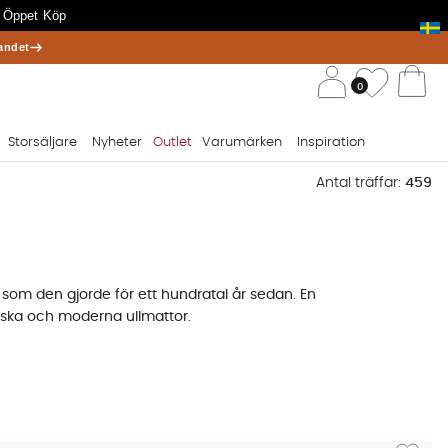
 Öppet Köp
andet
/ 
Önskelis
0
Va
Storsäljare
Nyheter
Outlet
Varumärken
Inspiration
Antal träffar:
459
dag som den gjorde för ett hundratal år sedan. En
ssiska och moderna ullmattor.
rna och tidsenliga motiv. Men oavsett vilket motiv du väljer
par sig mycket väl för mattor.
Lägg till