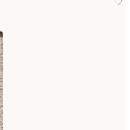
ksom andra mattor så avger även ull- och röllakanmattor dessa
så småningom försvinna nästan helt.
 smidigt om du köper tex. en grå eller vit ullmatta som löper