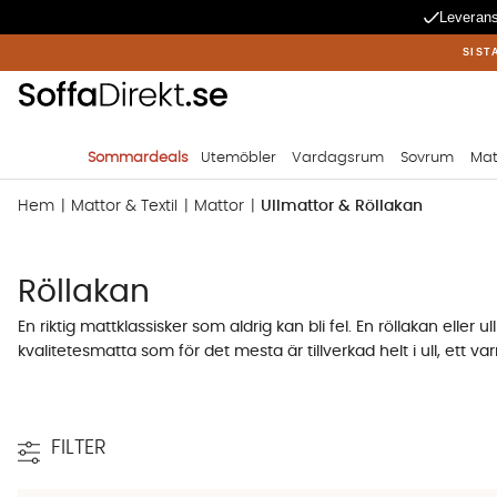
Leverans
SIST
Sommardeals
Utemöbler
Vardagsrum
Sovrum
Mat
Hem
Mattor & Textil
Mattor
Ullmattor & Röllakan
Röllakan
En riktig mattklassisker som aldrig kan bli fel. En röllakan eller
kvalitetesmatta som för det mesta är tillverkad helt i ull, ett v
Vad är en röllakanmatta?
FILTER
I grunden är en röllakan en handvävd ullmatta i ett klassiskt 
så kan du vara säker på att du får en tidlös kvalitetsmatta om 