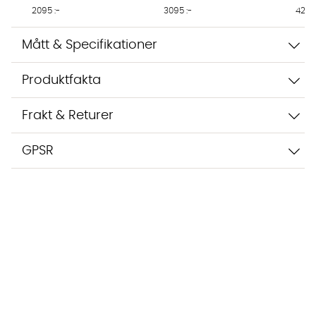
3095 :-
4295 
2095 :-
Mått & Specifikationer
Produktfakta
Frakt & Returer
GPSR