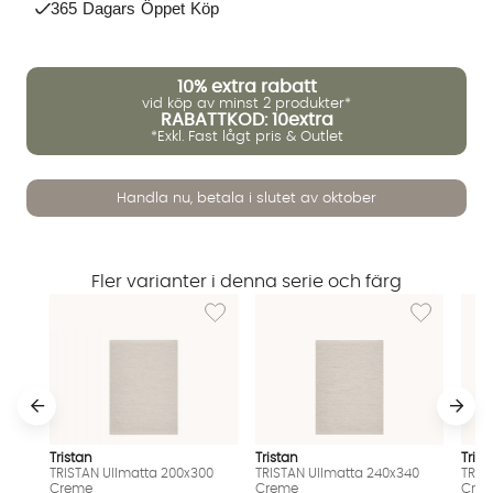
365 Dagars Öppet Köp
10%
extra rabatt
vid köp av minst 2 produkter*
RABATTKOD: 10extra
*Exkl. Fast lågt pris & Outlet
Vi använder AI för att svara på dina frågor. Konversationen
Handla nu, betala i slutet av oktober
sparas i upp till 24 timmar för att kunna hjälpa dig. Vi delar
inte dina uppgifter med tredje part. Läs mer i vår
integritetspolicy.
Jag godkänner att konversationen sparas
Fler varianter i denna serie och färg
Starta chatten
Lägg till i önskelista: TRISTAN Ullmatta 200
Lägg till i ö
Tristan
Trist
Tristan
TRISTAN Ullmatta 240x340
TRIS
TRISTAN Ullmatta 200x300
Creme
Cre
Creme