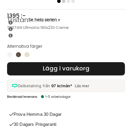
1395
:-
Tristan
Se hela serien »
TRISTAN Ullmatta 160x230 Creme
Alternativa färger
Finns även i dessa färger:
Lägg i varukorg
Delbetalning från
97 kr/mån*
Läs mer
1-5 arbetsdagar
Prova Hemma 30 Dagar
30 Dagars Prisgaranti