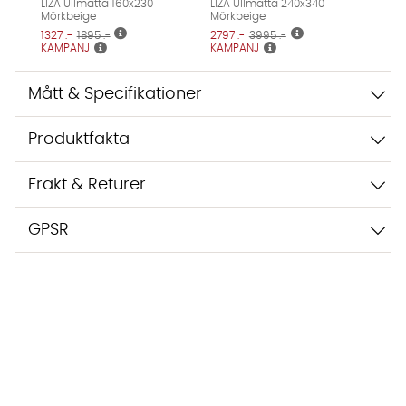
LIZA Ullmatta 160x230
LIZA Ullmatta 240x340
Mörkbeige
Mörkbeige
1327 :-
1895 :-
2797 :-
3995 :-
KAMPANJ
KAMPANJ
Mått & Specifikationer
Produktfakta
Frakt & Returer
GPSR