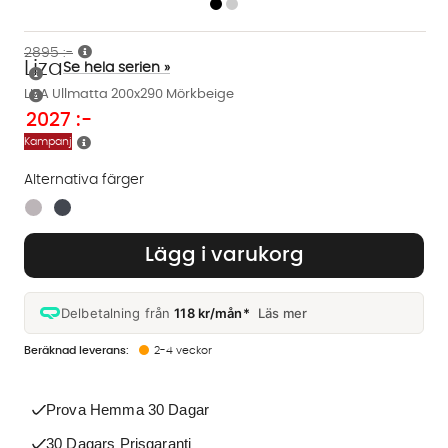
2895 :-
Liza
Se hela serien »
LIZA Ullmatta 200x290 Mörkbeige
2027
:-
Kampanj
Alternativa färger
Finns även i dessa färger:
Lägg i varukorg
Delbetalning från
118 kr/mån*
Läs mer
2-4 veckor
Prova Hemma 30 Dagar
30 Dagars Prisgaranti