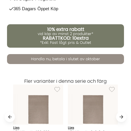
365 Dagars Öppet Köp
10%
extra rabatt
vid köp av minst 2 produkter*
RABATTKOD: 10extra
*Exkl. Fast lågt pris & Outlet
Vi använder AI för att svara på dina frågor. Konversationen
Handla nu, betala i slutet av oktober
sparas i upp till 24 timmar för att kunna hjälpa dig. Vi delar
inte dina uppgifter med tredje part. Läs mer i vår
integritetspolicy.
Jag godkänner att konversationen sparas
Fler varianter i denna serie och färg
Starta chatten
Lägg till i önskelista: LIZA Ullmatta 160x230
Lägg till i ö
Liza
Liza