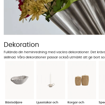
Dekoration
Fullända din heminredning med vackra dekorationer. Det krävs i
skillnad. Våra dekorationer passar också utmärkt att ge bort s
Bästsäljare
Ljusstakar och
Korgar och
Spe