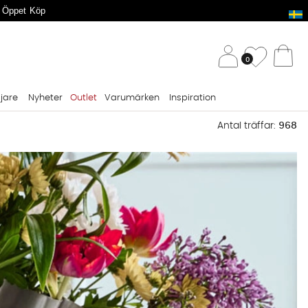
 Öppet Köp
/ 
Önskelis
0
Va
ljare
Nyheter
Outlet
Varumärken
Inspiration
Antal träffar:
968