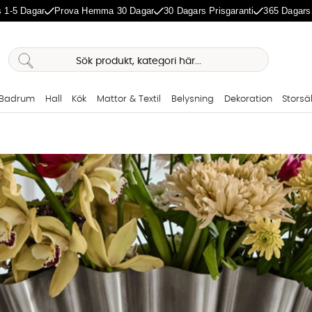
 1-5 Dagar
Prova Hemma 30 Dagar
30 Dagars Prisgaranti
365 Dagars
Badrum
Hall
Kök
Mattor & Textil
Belysning
Dekoration
Storsä