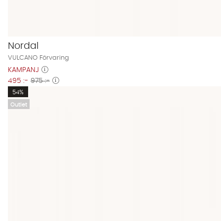
Nordal
VULCANO Förvaring
KAMPANJ
495 :-
975 :-
54%
Outlet