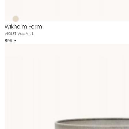
VIOLET Vas Vit L Finns även i dessa färger:
VIOLET Vas Vit L
Wikholm Form
VIOLET Vas Vit L
895 :-