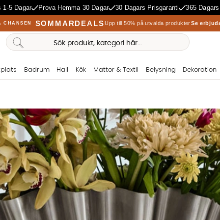
 1-5 Dagar
Prova Hemma 30 Dagar
30 Dagars Prisgaranti
365 Dagars
SOMMARDEALS
Upp till 50% på utvalda produkter
Se erbjud
A CHANSEN
plats
Badrum
Hall
Kök
Mattor & Textil
Belysning
Dekoration