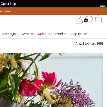
 Öppet Köp
andet
/ 
Önskelis
0
Va
Storsäljare
Nyheter
Outlet
Varumärken
Inspiration
Antal träffar:
968