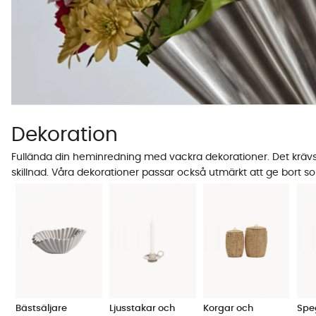
Dekoration
Fullända din heminredning med vackra dekorationer. Det krävs i
skillnad. Våra dekorationer passar också utmärkt att ge bort s
Bästsäljare
Ljusstakar och
Korgar och
Spe