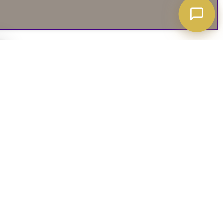
A ATT VETA
03. SOCIALA MEDIER
iates
Instagram
soffguide
Facebook
iepolicy
Pinterest
R
TikTok
 rätt soffa
Youtube