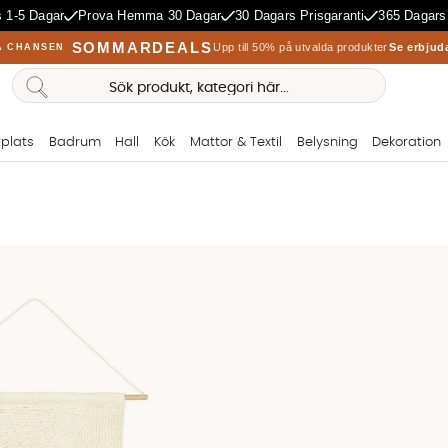
 1-5 Dagar
Prova Hemma 30 Dagar
30 Dagars Prisgaranti
365 Dagars
SOMMARDEALS
Upp till 50% på utvalda produkter
Se erbjud
A CHANSEN
plats
Badrum
Hall
Kök
Mattor & Textil
Belysning
Dekoration