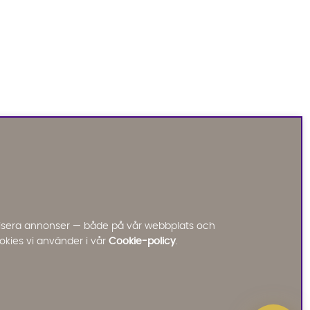
Sofia Direkt
AI-assistent
Vi använder AI för att svara på dina frågor.
Konversationen sparas i upp till 24 timmar för att
kunna hjälpa dig. Vi delar inte dina uppgifter med
tredje part. Läs mer i vår integritetspolicy.
Jag godkänner att konversationen sparas
nalisera annonser — både på vår webbplats och
Starta chatten
okies vi använder i vår
Cookie-policy
.