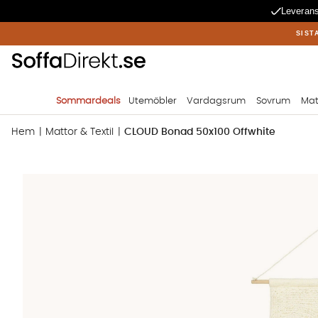
Leverans
SIST
Sommardeals
Utemöbler
Vardagsrum
Sovrum
Mat
Hem
Mattor & Textil
CLOUD Bonad 50x100 Offwhite
Produktbilder CLOUD Bonad 50x100 Offwhite