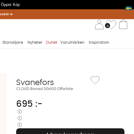
 Öppet Köp
andet
/ 
Önskelis
0
Va
Storsäljare
Nyheter
Outlet
Varumärken
Inspiration
Lägg till i önskelista: 
Svanefors
CLOUD Bonad 50x100 Offwhite
695
:-