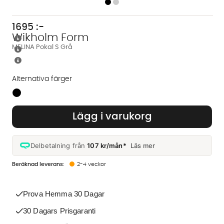
1695
:-
Wikholm Form
MELINA Pokal S Grå
Alternativa färger
Finns även i dessa färger:
Lägg i varukorg
Delbetalning från
107 kr/mån*
Läs mer
2-4 veckor
Prova Hemma 30 Dagar
30 Dagars Prisgaranti