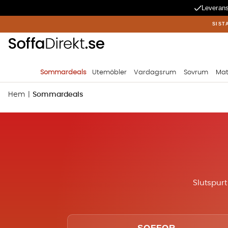
Leverans
SIST
Sommardeals
Utemöbler
Vardagsrum
Sovrum
Mat
Hem
Sommardeals
Slutspur