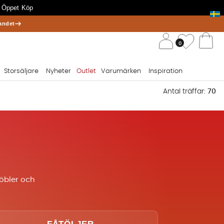
 Öppet Köp
andet
/ 
Önskelis
0
Va
Storsäljare
Nyheter
Outlet
Varumärken
Inspiration
Antal träffar:
70
öbler och