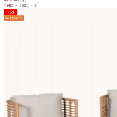
KAMPANJ
4995 :-
12995 :-
45%
Kod: 20extra