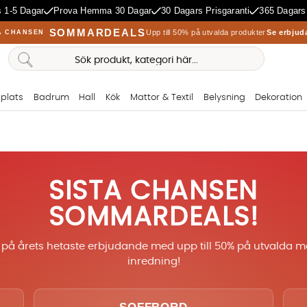
 1-5 Dagar
Prova Hemma 30 Dagar
30 Dagars Prisgaranti
365 Dagars
SOMMARDEALS
Upp till 50% på utvalda produkter
Se erbjud
A CHANSEN
plats
Badrum
Hall
Kök
Mattor & Textil
Belysning
Dekoration
SISTA CHANSEN
SOMMARDEALS!
t på årets hetaste erbjudande med upp till 50% på utvalda m
inredning!