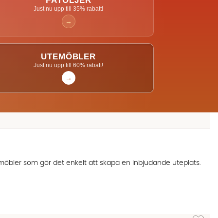
FÅTÖLJER
Just nu upp till 35% rabatt!
→
UTEMÖBLER
Just nu upp till 60% rabatt!
→
 möbler som gör det enkelt att skapa en inbjudande uteplats.
Lägg till