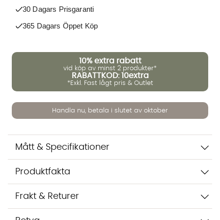
30 Dagars Prisgaranti
365 Dagars Öppet Köp
10%
extra rabatt
vid köp av minst 2 produkter*
RABATTKOD: 10extra
Vi använder AI för att svara på dina frågor. Konversationen
*Exkl. Fast lågt pris & Outlet
sparas i upp till 24 timmar för att kunna hjälpa dig. Vi delar
inte dina uppgifter med tredje part. Läs mer i vår
integritetspolicy.
Handla nu, betala i slutet av oktober
Jag godkänner att konversationen sparas
Starta chatten
Mått & Specifikationer
Produktfakta
Frakt & Returer