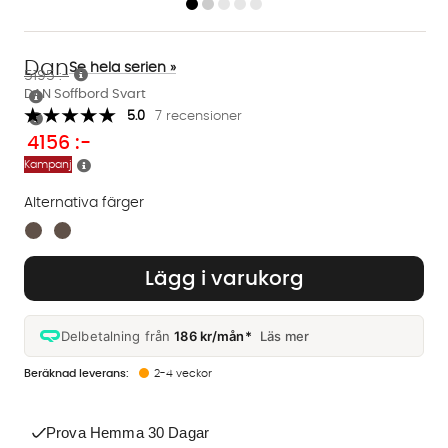
Dan
Se hela serien »
5195 :-
DAN Soffbord Svart
5.0
7 recensioner
4156
:-
Kampanj
Alternativa färger
Finns även i dessa färger:
Lägg i varukorg
Delbetalning från
186 kr/mån*
Läs mer
2-4 veckor
Prova Hemma 30 Dagar