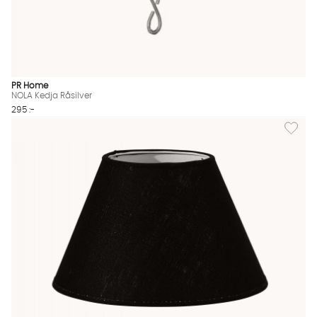
PR Home
NOLA Kedja Råsilver
295 :-
Lägg til