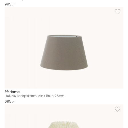
995 :-
Lägg til
PR Home
HANNA Lampskärm Mink Brun 26cm
695 :-
Lägg til