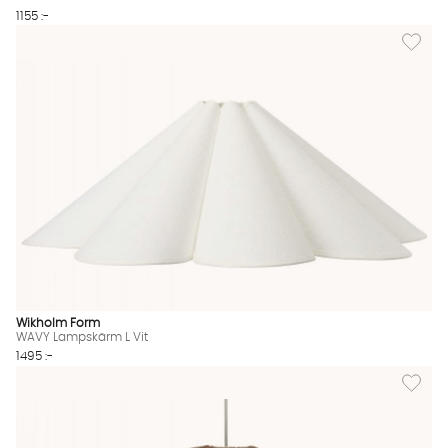
1155 :-
Lägg til
Wikholm Form
WAVY Lampskärm L Vit
1495 :-
Lägg til