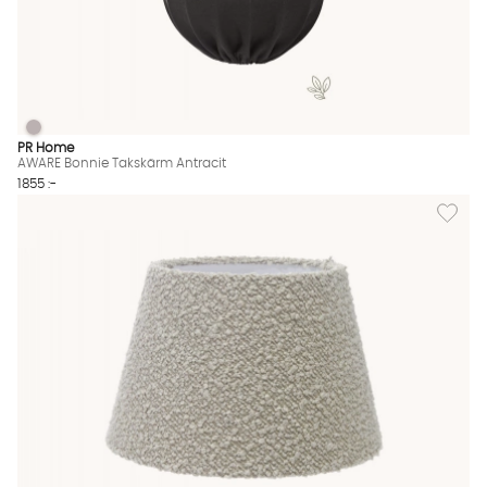
AWARE Bonnie Takskärm Antracit
AWARE Bonnie Takskärm Antracit Finns även i dessa färger:
PR Home
AWARE Bonnie Takskärm Antracit
1855 :-
Lägg ti