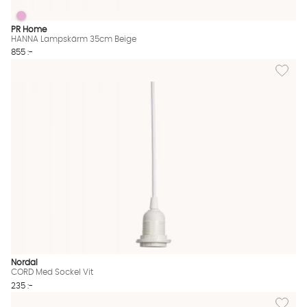
HANNA Lampskärm 35cm Beige
HANNA Lampskärm 35cm Beige Finns även i dessa färger:
PR Home
HANNA Lampskärm 35cm Beige
855 :-
Lägg til
Nordal
CORD Med Sockel Vit
235 :-
Lägg til