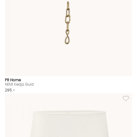
PR Home
NEMI Kedja Guld
295 :-
Lägg til