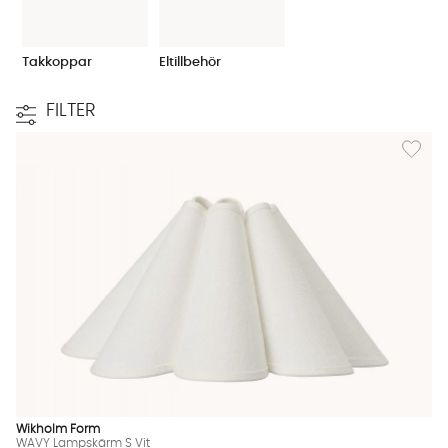
Takkoppar
Eltillbehör
FILTER
Lägg til
Wikholm Form
WAVY Lampskärm S Vit