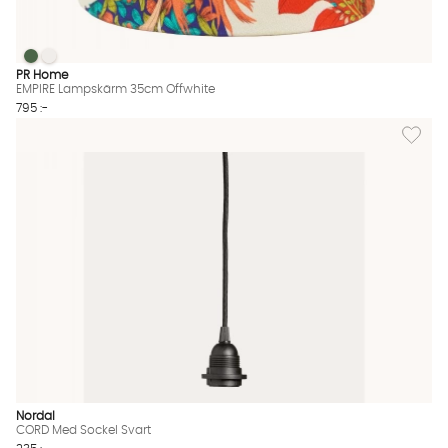
EMPIRE Lampskärm 35cm Offwhite
EMPIRE Lampskärm 35cm Offwhite
EMPIRE Lampskärm 35cm Offwhite Finns även i dessa färger:
PR Home
EMPIRE Lampskärm 35cm Offwhite
795 :-
Lägg til
Nordal
CORD Med Sockel Svart