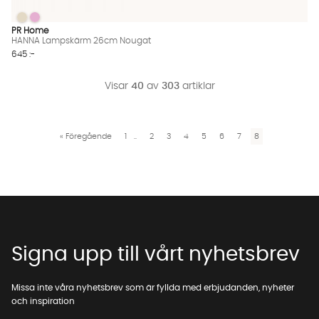
HANNA Lampskärm 26cm Nougat
HANNA Lampskärm 26cm Nougat
HANNA Lampskärm 26cm Nougat Finns även i dessa färger:
PR Home
HANNA Lampskärm 26cm Nougat
645 :-
Visar
40
av
303
artiklar
«
Föregående
1
..
2
3
4
5
6
7
8
Signa upp till vårt nyhetsbrev
Missa inte våra nyhetsbrev som är fyllda med erbjudanden, nyheter
och inspiration