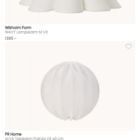
Wikholm Form
WAVY Lampskärm M Vit
1395 :-
Lägg til
PR Home
ALVA Takskärm Franza Vit 40 cm