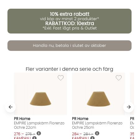
10%
extra rabatt
vid köp av minst 2 produkter*
RABATTKOD: 10extra
*Exkl. Fast lågt pris & Outlet
Handla nu, betala i slutet av oktober
Vi använder AI för att svara på dina frågor. Konversationen
sparas i upp till 24 timmar för att kunna hjälpa dig. Vi delar
Fler varianter i denna serie och färg
inte dina uppgifter med tredje part. Läs mer i vår
Lägg till i önskelista: EMPIRE Lampskärm F
Lägg till i 
integritetspolicy.
Jag godkänner att konversationen sparas
Starta chatten
PR Home
PR Home
PR 
EMPIRE Lampskärm Florenzo
EMPIRE Lampskärm Florenzo
EMPI
Ochre 22cm
Ochre 25cm
Ochr
276 :-
276 :-
284 :-
284 :-
356 :
KAMPANJ
KAMPANJ
KAM