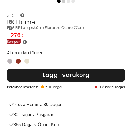
345 :-
PR Home
EMPIRE Lampskärm Florenzo Ochre 22cm
276
:-
Kampanj
Alternativa färger
Finns även i dessa färger:
Lägg i varukorg
5-10 dagar
Få kvar i lager!
Prova Hemma 30 Dagar
30 Dagars Prisgaranti
365 Dagars Öppet Köp