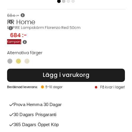
684 :-
PR Home
EMPIRE Lampskärm Florenzo Red 50cm
684
:-
Kampanj
Alternativa färger
Finns även i dessa färger:
Lägg i varukorg
5-10 dagar
Få kvar i lager!
Prova Hemma 30 Dagar
30 Dagars Prisgaranti
365 Dagars Öppet Köp