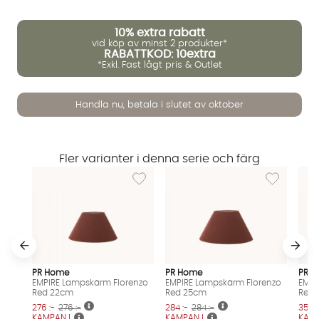
10%
extra rabatt
vid köp av minst 2 produkter*
RABATTKOD: 10extra
*Exkl. Fast lågt pris & Outlet
Handla nu, betala i slutet av oktober
Vi använder AI för att svara på dina frågor. Konversationen
sparas i upp till 24 timmar för att kunna hjälpa dig. Vi delar
Fler varianter i denna serie och färg
inte dina uppgifter med tredje part. Läs mer i vår
Lägg till i önskelista: EMPIRE Lampskärm Fl
Lägg till i 
integritetspolicy.
Jag godkänner att konversationen sparas
Starta chatten
PR Home
PR Home
PR 
EMPIRE Lampskärm Florenzo
EMPIRE Lampskärm Florenzo
EMPI
Red 22cm
Red 25cm
Red 
276 :-
276 :-
284 :-
284 :-
356 :
KAMPANJ
KAMPANJ
KAM