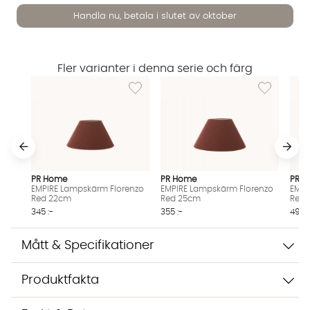
Handla nu, betala i slutet av oktober
Fler varianter i denna serie och färg
Lägg till i önskelista: EMPIRE Lampskärm Fl
Lägg till i 
Vi använder AI för att svara på dina frågor. Konversationen
sparas i upp till 24 timmar för att kunna hjälpa dig. Vi delar
inte dina uppgifter med tredje part. Läs mer i vår
integritetspolicy.
Jag godkänner att konversationen sparas
Starta chatten
PR Home
PR Home
PR 
EMPIRE Lampskärm Florenzo
EMPIRE Lampskärm Florenzo
EMPI
Red 22cm
Red 25cm
Red
345 :-
355 :-
495 :
Mått & Specifikationer
Produktfakta