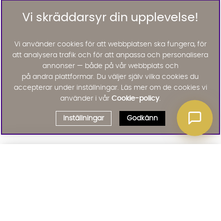
Vi skräddarsyr din upplevelse!
Vi använder cookies för att webbplatsen ska fungera, för
att analysera trafik och för att anpassa och personalisera
annonser — både på vår webbplats och
på andra plattformar. Du väljer själv vilka cookies du
accepterar under inställningar. Läs mer om de cookies vi
använder i vår
Cookie-policy
.
Inställningar
Godkänn
Välj delbetalning
Qliro
· Fast månadsbelopp
Signa upp till vårt nyhetsbrev
Produktpris
Missa inte våra nyhetsbrev som är fyllda med erbjudanden, nyheter
och inspiration