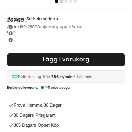
Adam
Se hela serien »
22765
:-
Adam 180-280/Vanja Matgrupp 6 Stolar
Brun
Lägg i varukorg
Delbetalning från
786 kr/mån*
Läs mer
1-5 arbetsdagar
Prova Hemma 30 Dagar
30 Dagars Prisgaranti
365 Dagars Öppet Köp