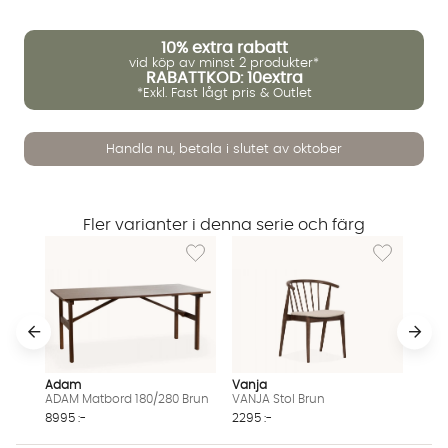
10%
extra rabatt
vid köp av minst 2 produkter*
RABATTKOD: 10extra
*Exkl. Fast lågt pris & Outlet
Handla nu, betala i slutet av oktober
Vi använder AI för att svara på dina frågor. Konversationen
sparas i upp till 24 timmar för att kunna hjälpa dig. Vi delar
inte dina uppgifter med tredje part. Läs mer i vår
integritetspolicy.
Jag godkänner att konversationen sparas
Fler varianter i denna serie och färg
Lägg till i önskelista: ADAM Matbord 180/28
Lägg till i ön
Starta chatten
Adam
Vanja
ADAM Matbord 180/280 Brun
VANJA Stol Brun
8995 :-
2295 :-