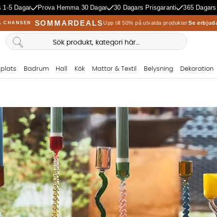
 1-5 Dagar
Prova Hemma 30 Dagar
30 Dagars Prisgaranti
365 Dagars
SOMMARDEALS
Upp till 50% på utvalda produkter
Se erbjud
A CHANSEN
plats
Badrum
Hall
Kök
Mattor & Textil
Belysning
Dekoration