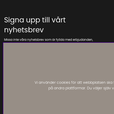
Signa upp till vårt
nyhetsbrev
Missa inte våra nyhetsbrev som är fyllda med erbjudanden,
nyheter och inspiration
Vi använder cookies för att webbplatsen ska 
på andra plattformar. Du väljer själv
Läs och lämna kundomdömen: