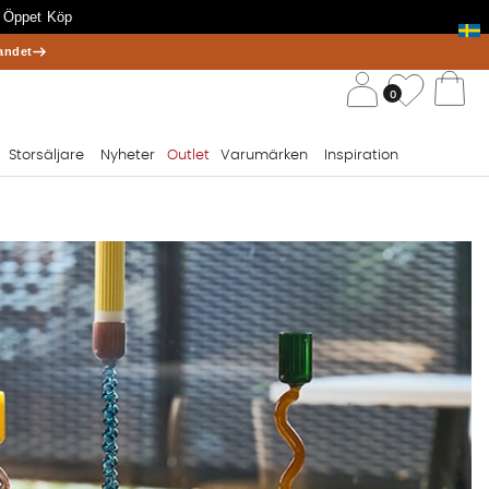
 Öppet Köp
andet
/ 
Önskelis
0
Va
Storsäljare
Nyheter
Outlet
Varumärken
Inspiration