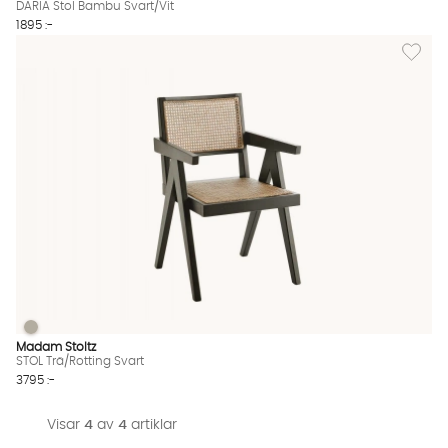
DARIA Stol Bambu Svart/Vit
Starta chatten
1895 :-
Lägg till
STOL Trä/Rotting Svart
STOL Trä/Rotting Svart Finns även i dessa färger:
Madam Stoltz
STOL Trä/Rotting Svart
3795 :-
Visar
4
av
4
artiklar