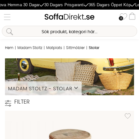
ova Hemma 30 Dagar
30 Dagars Prisgaranti
365 Dagars Öppet Köp
Le
Önske
0
Va
Sofia Direkt
AI-assistent
Hem
Madam Stoltz
Matplats
Sittmöbler
Stolar
MADAM STOLTZ - STOLAR
Läs mer
FILTER
Lägg til