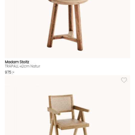
Madam Stoltz
TRÄPALL 42cm Natur
975 :-
Lägg till