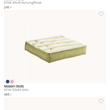
DYNA 45x45 Honung/Rose
245 :-
Lägg til
DYNA 60x60 Grön
DYNA 60x60 Grön
DYNA 60x60 Grön Finns även i dessa färger:
Madam Stoltz
DYNA 60x60 Grön
495 :-
Lägg til