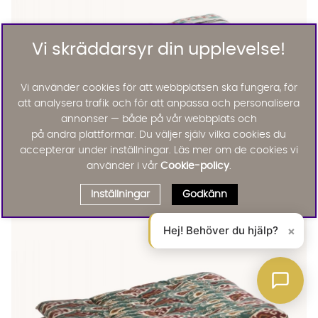
Vi skräddarsyr din upplevelse!
Vi använder cookies för att webbplatsen ska fungera, för
att analysera trafik och för att anpassa och personalisera
annonser — både på vår webbplats och
på andra plattformar. Du väljer själv vilka cookies du
accepterar under inställningar. Läs mer om de cookies vi
använder i vår
Cookie-policy
.
DYNA 70x180 Inka
DYNA 70x180 Inka
DYNA 70x180 Inka
DYNA 70x180 Inka
DYNA 70x180 Inka
DYNA 70x180 Inka
DYNA 70x180 Inka Finns även i dessa färger:
Madam Stoltz
Inställningar
Godkänn
DYNA 70x180 Inka
1645 :-
Lägg til
Hej! Behöver du hjälp?
×