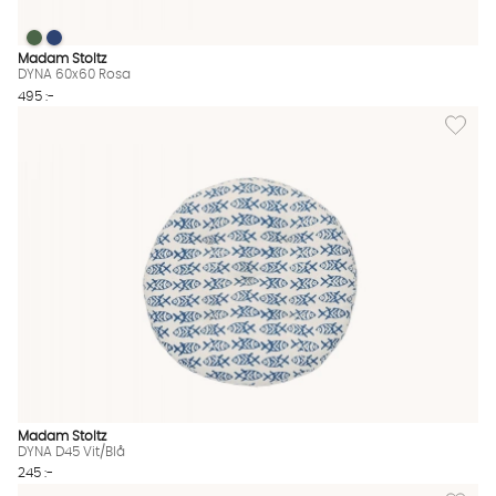
DYNA 60x60 Rosa
DYNA 60x60 Rosa
DYNA 60x60 Rosa Finns även i dessa färger:
Madam Stoltz
DYNA 60x60 Rosa
495 :-
Lägg til
Madam Stoltz
DYNA D45 Vit/Blå
245 :-
Lägg til