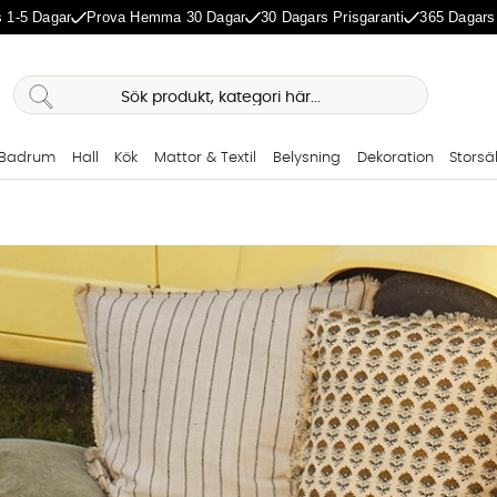
 1-5 Dagar
Prova Hemma 30 Dagar
30 Dagars Prisgaranti
365 Dagars
Badrum
Hall
Kök
Mattor & Textil
Belysning
Dekoration
Storsä