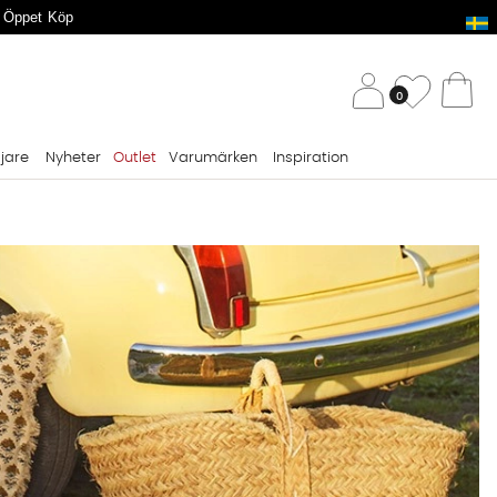
 Öppet Köp
/ 
Önskelis
0
Va
ljare
Nyheter
Outlet
Varumärken
Inspiration