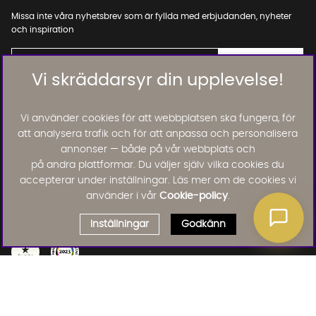
Missa inte våra nyhetsbrev som är fyllda med erbjudanden, nyheter
och inspiration
Vi skräddarsyr din upplevelse!
01. INFORMATION
Vi använder cookies för att webbplatsen ska fungera, för
att analysera trafik och för att anpassa och personalisera
annonser — både på vår webbplats och
02. BRA ATT VETA
på andra plattformar. Du väljer själv vilka cookies du
accepterar under inställningar. Läs mer om de cookies vi
använder i vår
Cookie-policy
.
Läs och lämna kundomdömen:
Inställningar
Godkänn