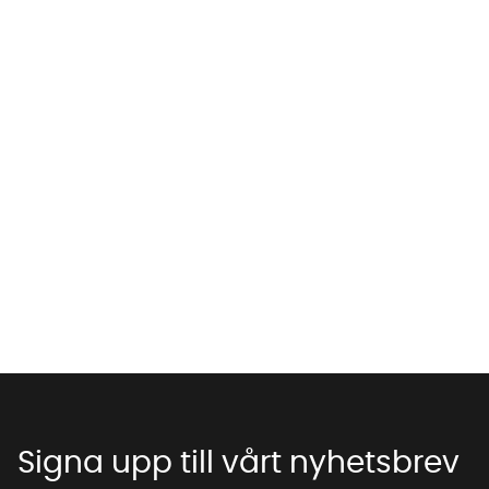
Vi använder AI för att svara på dina frågor. Konversationen
sparas i upp till 24 timmar för att kunna hjälpa dig. Vi delar
inte dina uppgifter med tredje part. Läs mer i vår
integritetspolicy.
Jag godkänner att konversationen sparas
Starta chatten
Signa upp till vårt nyhetsbrev