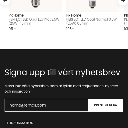
PR Home
PR Home
P
PERFECT LED Opal E27 Klot 3,5W
PERFECT LED Opal Normal 3,5W
PE
(25W) 45 mm
(25W) 60mm
(
95 :-
105 :-
10
Signa upp till vårt nyhetsbrev
Missa inte våra nyhetsbrev som är fyllda med erbjudanden, nyheter
och inspiration
01. INFORMATION